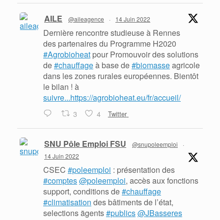
AILE
@aileagence
·
14 Juin 2022
Dernière rencontre studieuse à Rennes
des partenaires du Programme H2020
#Agrobioheat
pour Promouvoir des solutions
de
#chauffage
à base de
#biomasse
agricole
dans les zones rurales européennes. Bientôt
le bilan ! à
suivre...https://agrobioheat.eu/fr/accueil/
3
4
Twitter
SNU Pôle Emploi FSU
@snupoleemploi
·
14 Juin 2022
CSEC
#poleemploi
: présentation des
#comptes
@poleemploi
, accès aux fonctions
support, conditions de
#chauffage
#climatisation
des bâtiments de l’état,
selections ãgents
#publics
@JBasseres