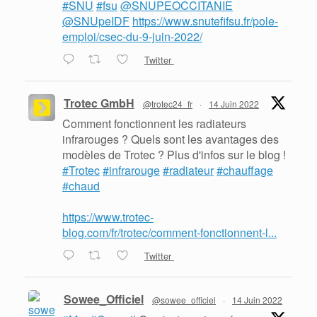
#SNU
#fsu
@SNUPEOCCITANIE
@SNUpeIDF
https://www.snutefifsu.fr/pole-
emploi/csec-du-9-juin-2022/
Twitter
Trotec GmbH
@trotec24_fr
·
14 Juin 2022
Comment fonctionnent les radiateurs
infrarouges ? Quels sont les avantages des
modèles de Trotec ? Plus d'infos sur le blog !
#Trotec
#infrarouge
#radiateur
#chauffage
#chaud
https://www.trotec-
blog.com/fr/trotec/comment-fonctionnent-l...
Twitter
Sowee_Officiel
@sowee_officiel
·
14 Juin 2022