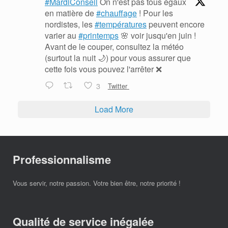
#MardiConseil
On n'est pas tous égaux
en matière de
#chauffage
! Pour les
nordistes, les
#températures
peuvent encore
varier au
#printemps
🌸 voir jusqu'en juin !
Avant de le couper, consultez la météo
(surtout la nuit 🌙) pour vous assurer que
cette fois vous pouvez l'arrêter ❌
3
Twitter
Load More
Professionnalisme
Vous servir, notre passion. Votre bien être, notre priorité !
Qualité de service inégalée