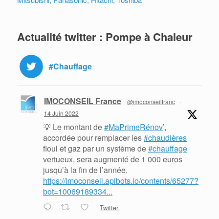
Actualité twitter : Pompe à Chaleur
#Chauffage
IMOCONSEIL France
@imoconseilfranc
·
14 Juin 2022
💡 Le montant de
#MaPrimeRénov
’,
accordée pour remplacer les
#chaudières
fioul et gaz par un système de
#chauffage
vertueux, sera augmenté de 1 000 euros
jusqu’à la fin de l’année.
https://imoconseil.apibots.io/contents/65277?
bot=10069189334...
Twitter