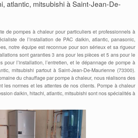
hi, atlantic, mitsubishi à Saint-Jean-De-
te de pompes à chaleur pour particuliers et professionnels à
aliste de l’installation de PAC daikin, atlantic, panasonic,
s, notre équipe est reconnue pour son sérieux et sa rigueur
tallations sont garanties 3 ans pour les pièces et 5 ans pour le
 pour l’installation, l’entretien, et le dépannage de pompe à
lantic, mitsubishi partout à Saint-Jean-De-Maurienne (73300).
domaine du chauffage par pompe à chaleur, nous réalisons des
nt les normes et les attentes de nos clients. Pompe à chaleur
ssion daikin, hitachi, atlantic, mitsubishi sont nos spécialités à