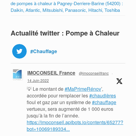
de pompes à chaleur à Pagney-Derriere-Barine (54200) :
Daikin, Atlantic, Mitsubishi, Panasonic, Hitachi, Toshiba
Actualité twitter : Pompe à Chaleur
#Chauffage
IMOCONSEIL France
@imoconseilfranc
·
14 Juin 2022
💡 Le montant de
#MaPrimeRénov
’,
accordée pour remplacer les
#chaudières
fioul et gaz par un système de
#chauffage
vertueux, sera augmenté de 1 000 euros
jusqu’à la fin de l’année.
https://imoconseil.apibots.io/contents/65277?
bot=10069189334...