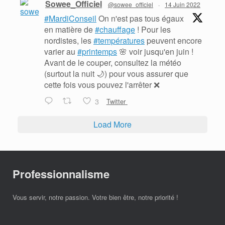
Sowee_Officiel
@sowee_officiel
·
14 Juin 2022
#MardiConseil
On n'est pas tous égaux
en matière de
#chauffage
! Pour les
nordistes, les
#températures
peuvent encore
varier au
#printemps
🌸 voir jusqu'en juin !
Avant de le couper, consultez la météo
(surtout la nuit 🌙) pour vous assurer que
cette fois vous pouvez l'arrêter ❌
3
Twitter
Load More
Professionnalisme
Vous servir, notre passion. Votre bien être, notre priorité !