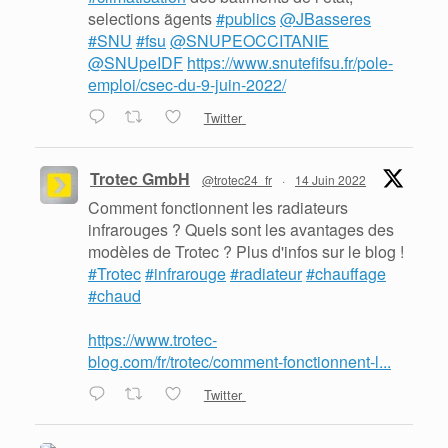
selections ãgents
#publics
@JBasseres
#SNU
#fsu
@SNUPEOCCITANIE
@SNUpeIDF
https://www.snutefifsu.fr/pole-
emploi/csec-du-9-juin-2022/
Twitter
Trotec GmbH
@trotec24_fr
·
14 Juin 2022
Comment fonctionnent les radiateurs
infrarouges ? Quels sont les avantages des
modèles de Trotec ? Plus d'infos sur le blog !
#Trotec
#infrarouge
#radiateur
#chauffage
#chaud
https://www.trotec-
blog.com/fr/trotec/comment-fonctionnent-l...
Twitter