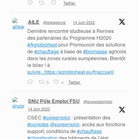
Twitter
AILE
@aileagence
·
14 Juin 2022
Dernière rencontre studieuse à Rennes
des partenaires du Programme H2020
#Agrobioheat
pour Promouvoir des solutions
de
#chauffage
à base de
#biomasse
agricole
dans les zones rurales européennes. Bientôt
le bilan ! à
suivre...https://agrobioheat.eu/fr/accueil/
3
4
Twitter
SNU Pôle Emploi FSU
@snupoleemploi
·
14 Juin 2022
CSEC
#poleemploi
: présentation des
#comptes
@poleemploi
, accès aux fonctions
support, conditions de
#chauffage
#climatisation
des bâtiments de l’état,