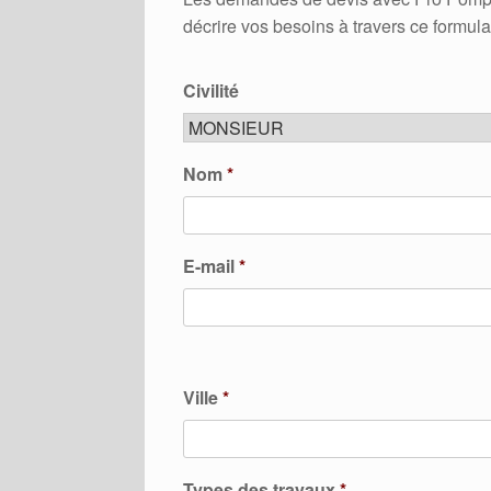
décrire vos besoins à travers ce formula
Civilité
Nom
*
E-mail
*
Ville
*
Types des travaux
*