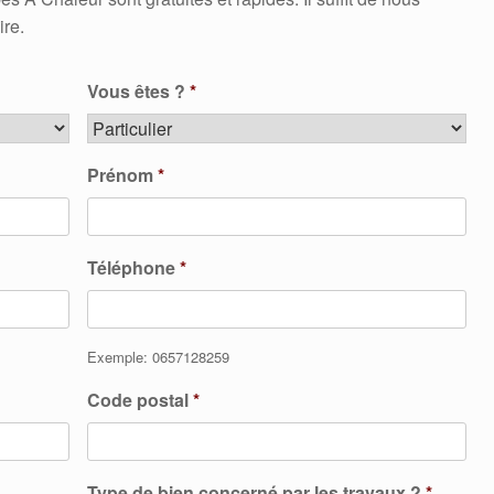
ire.
Vous êtes ?
*
Prénom
*
Téléphone
*
Exemple: 0657128259
Code postal
*
Type de bien concerné par les travaux ?
*