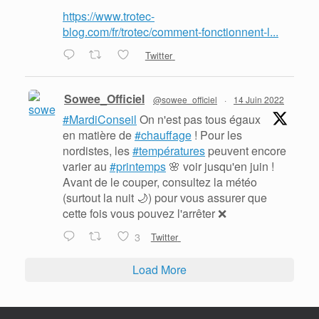
https://www.trotec-
blog.com/fr/trotec/comment-fonctionnent-l...
Twitter
Sowee_Officiel
@sowee_officiel
·
14 Juin 2022
#MardiConseil
On n'est pas tous égaux
en matière de
#chauffage
! Pour les
nordistes, les
#températures
peuvent encore
varier au
#printemps
🌸 voir jusqu'en juin !
Avant de le couper, consultez la météo
(surtout la nuit 🌙) pour vous assurer que
cette fois vous pouvez l'arrêter ❌
3
Twitter
Load More