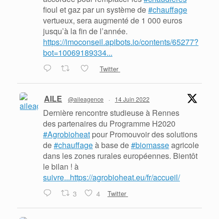
fioul et gaz par un système de
#chauffage
vertueux, sera augmenté de 1 000 euros
jusqu’à la fin de l’année.
https://imoconseil.apibots.io/contents/65277?
bot=10069189334...
Twitter
AILE
@aileagence
·
14 Juin 2022
Dernière rencontre studieuse à Rennes
des partenaires du Programme H2020
#Agrobioheat
pour Promouvoir des solutions
de
#chauffage
à base de
#biomasse
agricole
dans les zones rurales européennes. Bientôt
le bilan ! à
suivre...https://agrobioheat.eu/fr/accueil/
3
4
Twitter