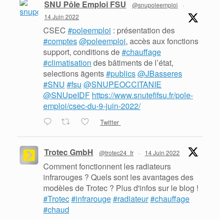
SNU Pôle Emploi FSU
@snupoleemploi
·
14 Juin 2022
CSEC
#poleemploi
: présentation des
#comptes
@poleemploi
, accès aux fonctions
support, conditions de
#chauffage
#climatisation
des bâtiments de l’état,
selections ãgents
#publics
@JBasseres
#SNU
#fsu
@SNUPEOCCITANIE
@SNUpeIDF
https://www.snutefifsu.fr/pole-
emploi/csec-du-9-juin-2022/
Twitter
Trotec GmbH
@trotec24_fr
·
14 Juin 2022
Comment fonctionnent les radiateurs
infrarouges ? Quels sont les avantages des
modèles de Trotec ? Plus d'infos sur le blog !
#Trotec
#infrarouge
#radiateur
#chauffage
#chaud