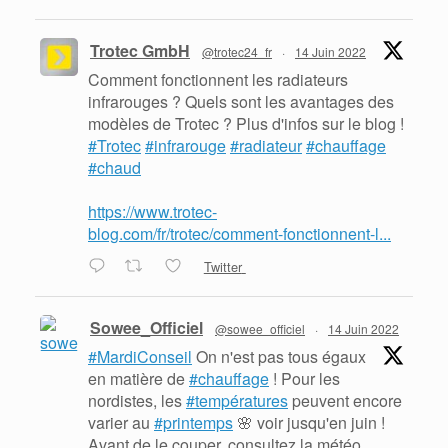
Trotec GmbH
@trotec24_fr
·
14 Juin 2022
Comment fonctionnent les radiateurs
infrarouges ? Quels sont les avantages des
modèles de Trotec ? Plus d'infos sur le blog !
#Trotec
#infrarouge
#radiateur
#chauffage
#chaud
https://www.trotec-
blog.com/fr/trotec/comment-fonctionnent-l...
Twitter
Sowee_Officiel
@sowee_officiel
·
14 Juin 2022
#MardiConseil
On n'est pas tous égaux
en matière de
#chauffage
! Pour les
nordistes, les
#températures
peuvent encore
varier au
#printemps
🌸 voir jusqu'en juin !
Avant de le couper, consultez la météo