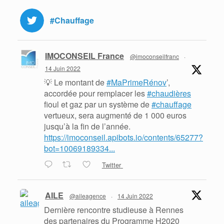
#Chauffage
IMOCONSEIL France
@imoconseilfranc
·
14 Juin 2022
💡 Le montant de
#MaPrimeRénov
’,
accordée pour remplacer les
#chaudières
fioul et gaz par un système de
#chauffage
vertueux, sera augmenté de 1 000 euros
jusqu’à la fin de l’année.
https://imoconseil.apibots.io/contents/65277?
bot=10069189334...
Twitter
AILE
@aileagence
·
14 Juin 2022
Dernière rencontre studieuse à Rennes
des partenaires du Programme H2020