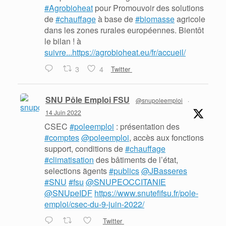
#Agrobioheat
pour Promouvoir des solutions
de
#chauffage
à base de
#biomasse
agricole
dans les zones rurales européennes. Bientôt
le bilan ! à
suivre...https://agrobioheat.eu/fr/accueil/
3
4
Twitter
SNU Pôle Emploi FSU
@snupoleemploi
·
14 Juin 2022
CSEC
#poleemploi
: présentation des
#comptes
@poleemploi
, accès aux fonctions
support, conditions de
#chauffage
#climatisation
des bâtiments de l’état,
selections ãgents
#publics
@JBasseres
#SNU
#fsu
@SNUPEOCCITANIE
@SNUpeIDF
https://www.snutefifsu.fr/pole-
emploi/csec-du-9-juin-2022/
Twitter