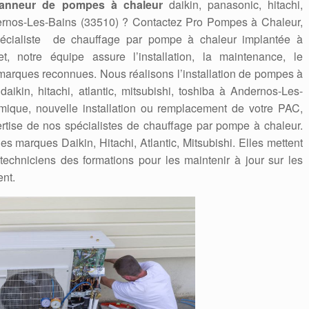
anneur de pompes à chaleur
daikin, panasonic, hitachi,
dernos-Les-Bains (33510) ? Contactez Pro Pompes à Chaleur,
spécialiste de chauffage par pompe à chaleur implantée à
t, notre équipe assure l’installation, la maintenance, le
marques reconnues. Nous réalisons l’installation de pompes à
daikin, hitachi, atlantic, mitsubishi, toshiba à Andernos-Les-
rmique, nouvelle installation ou remplacement de votre PAC,
ertise de nos spécialistes de chauffage par pompe à chaleur.
s marques Daikin, Hitachi, Atlantic, Mitsubishi. Elles mettent
techniciens des formations pour les maintenir à jour sur les
ent.