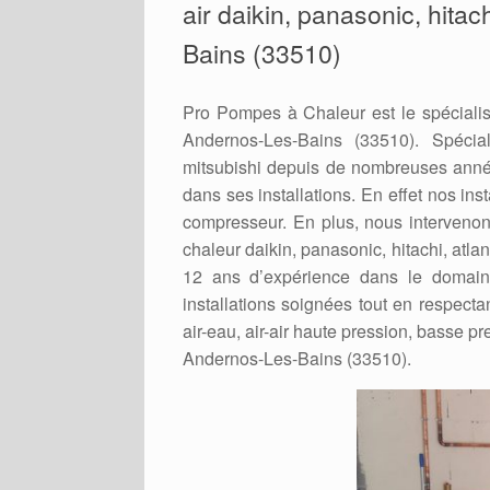
air daikin, panasonic, hitac
Bains (33510)
Pro Pompes à Chaleur est le spécialis
Andernos-Les-Bains (33510). Spéciali
mitsubishi depuis de nombreuses année
dans ses installations. En effet nos ins
compresseur. En plus, nous intervenons
chaleur daikin, panasonic, hitachi, atla
12 ans d’expérience dans le domain
installations soignées tout en respecta
air-eau, air-air haute pression, basse pre
Andernos-Les-Bains (33510).