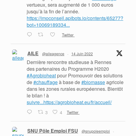
vertueux, sera augmenté de 1 000 euros
jusqu’à la fin de l’année.
https://imoconseil.apibots.io/contents/65277?
bot=10069189334...
Twitter
AILE
@aileagence
·
14 Juin 2022
Dernière rencontre studieuse à Rennes
des partenaires du Programme H2020
#Agrobioheat
pour Promouvoir des solutions
de
#chauffage
à base de
#biomasse
agricole
dans les zones rurales européennes. Bientôt
le bilan ! à
suivre...https://agrobioheat.eu/fr/accueil/
3
4
Twitter
SNU Pôle Emploi FSU
@snupoleemploi
·