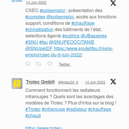
14 Juin 2022
CSEC
#poleemploi
: présentation des
#comptes
@poleemploi
, accès aux fonctions
support, conditions de
#chauffage
#climatisation
des bâtiments de l’état,
selections ãgents
#publics
@JBasseres
#SNU
#fsu
@SNUPEOCCITANIE
@SNUpeIDF
https://www.snutefifsu.fr/pole-
emploi/csec-du-9-juin-2022/
Twitter
Trotec GmbH
@trotec24_fr
·
14 Juin 2022
Comment fonctionnent les radiateurs
infrarouges ? Quels sont les avantages des
modèles de Trotec ? Plus d'infos sur le blog !
#Trotec
#infrarouge
#radiateur
#chauffage
#chaud
https://www.trotec-