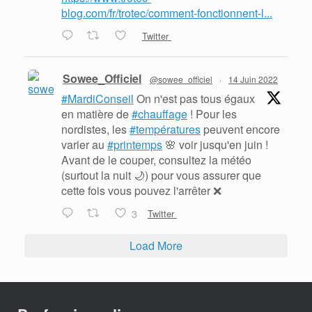
blog.com/fr/trotec/comment-fonctionnent-l...
Twitter
Sowee_Officiel
@sowee_officiel
·
14 Juin 2022
#MardiConseil
On n'est pas tous égaux
en matière de
#chauffage
! Pour les
nordistes, les
#températures
peuvent encore
varier au
#printemps
🌸 voir jusqu'en juin !
Avant de le couper, consultez la météo
(surtout la nuit 🌙) pour vous assurer que
cette fois vous pouvez l'arrêter ❌
3
Twitter
Load More