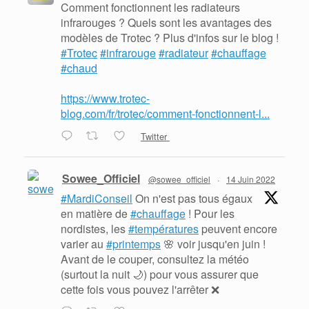
Comment fonctionnent les radiateurs
infrarouges ? Quels sont les avantages des
modèles de Trotec ? Plus d'infos sur le blog !
#Trotec
#infrarouge
#radiateur
#chauffage
#chaud
https://www.trotec-
blog.com/fr/trotec/comment-fonctionnent-l...
Twitter
Sowee_Officiel
@sowee_officiel
·
14 Juin 2022
#MardiConseil
On n'est pas tous égaux
en matière de
#chauffage
! Pour les
nordistes, les
#températures
peuvent encore
varier au
#printemps
🌸 voir jusqu'en juin !
Avant de le couper, consultez la météo
(surtout la nuit 🌙) pour vous assurer que
cette fois vous pouvez l'arrêter ❌