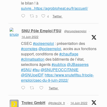
le bilan ! à
suivre...https://agrobioheat.eu/fr/accueil/
3
4
Twitter
SNU Pôle Emploi FSU
@snupoleemploi
·
14 Juin 2022
CSEC
#poleemploi
: présentation des
#comptes
@poleemploi
, accès aux fonctions
support, conditions de
#chauffage
#climatisation
des bâtiments de l’état,
selections ãgents
#publics
@JBasseres
#SNU
#fsu
@SNUPEOCCITANIE
@SNUpeIDF
https://www.snutefifsu.fr/pole-
emploi/csec-du-9-juin-2022/
Twitter
Trotec GmbH
@trotec24_fr
·
14 Juin 2022