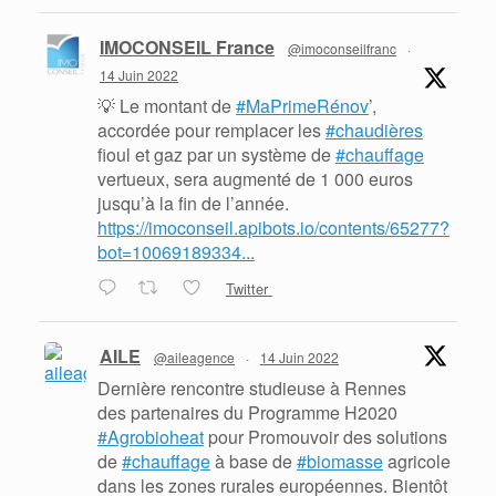
IMOCONSEIL France
@imoconseilfranc
·
14 Juin 2022
💡 Le montant de
#MaPrimeRénov
’,
accordée pour remplacer les
#chaudières
fioul et gaz par un système de
#chauffage
vertueux, sera augmenté de 1 000 euros
jusqu’à la fin de l’année.
https://imoconseil.apibots.io/contents/65277?
bot=10069189334...
Twitter
AILE
@aileagence
·
14 Juin 2022
Dernière rencontre studieuse à Rennes
des partenaires du Programme H2020
#Agrobioheat
pour Promouvoir des solutions
de
#chauffage
à base de
#biomasse
agricole
dans les zones rurales européennes. Bientôt