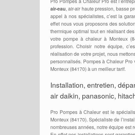
Pro Pompes à Chaleur Pro est l’entrepr
air-eau
, air-air haute pression, basse p
appel à nos spécialistes, c’est la gara
effet nous vous proposons des solution
thermique optimal tout en réalisant de
votre pompe à chaleur à Monteux (84
profession. Choisir notre équipe, c’e
réalisation de votre projet, nous metto
personnalisés. Pompes à Chaleur Pro v
Monteux (84170) à un meilleur tarif.
Installation, entretien, dép
air daikin, panasonic, hitac
Pro Pompes à Chaleur est le spécialis
Monteux (84170). Spécialiste de l’instal
nombreuses années, notre équipe est re
En effet nos installations sont garanti