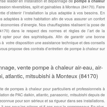
ise leader en installation et dépannage de
pompe à chaleur
ression réversibles, split et gainables à Monteux (84170). Faire
ntie d’obtenir l’installation la plus adaptée à vos besoins. En
s adaptées à votre habitation afin de vous assurer un confort
s économies d’énergie. Nos chauffagistes réalisent la pose de
170) dans le respect des normes et règles de l’art de la
st opter pour des sophistiqués. Afin de garantir une bonne
ns à votre disposition une assistance technique et des conseils
ous propose des contrats d’entretien de pompe à chaleur sur
annage, vente pompe à chaleur air-eau, air-
hi, atlantic, mitsubishi à Monteux (84170)
te de pompes à chaleur pour particuliers et professionnels à
lation de PAC daikin, atlantic, panasonic, mitsubishi depuis de
connue pour son sérieux et sa rigueur dans ses installations.
es 3 ans pour les pièces et 5 ans pour le compresseur. En plus,