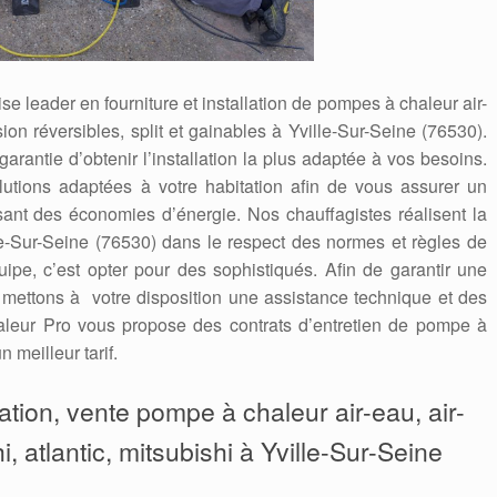
e leader en fourniture et installation de pompes à chaleur air-
ion réversibles, split et gainables à Yville-Sur-Seine (76530).
 garantie d’obtenir l’installation la plus adaptée à vos besoins.
utions adaptées à votre habitation afin de vous assurer un
isant des économies d’énergie. Nos chauffagistes réalisent la
e-Sur-Seine (76530) dans le respect des normes et règles de
quipe, c’est opter pour des sophistiqués. Afin de garantir une
s mettons à votre disposition une assistance technique et des
leur Pro vous propose des contrats d’entretien de pompe à
 meilleur tarif.
aration, vente pompe à chaleur air-eau, air-
i, atlantic, mitsubishi à Yville-Sur-Seine