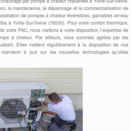
 chauffage par pompe à chaleur implantée à Yville-Sur-Seine.
ation, la maintenance, le dépannage et la commercialisation de
stallation de pompes à chaleur réversibles, gainables air-eau
oshiba à Yville-Sur-Seine (76530). Pour votre confort thermique,
de votre PAC, nous mettons à votre disposition l’expertise de
ompe à chaleur. Par ailleurs, nous sommes agrées par les
subishi. Elles mettent régulièrement à la disposition de nos
 maintenir à jour sur les nouvelles technologies qu’elles