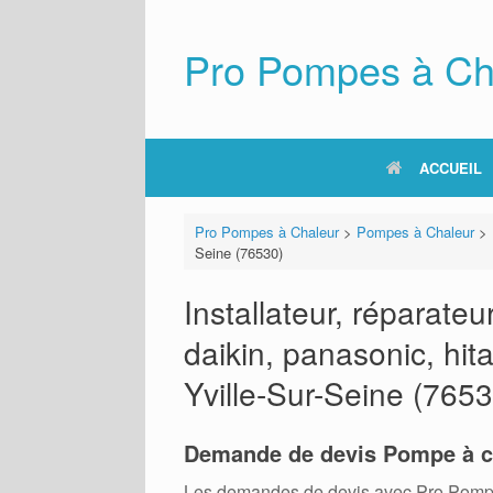
Skip
to
content
Pro Pompes à Ch
ACCUEIL
Pro Pompes à Chaleur
>
Pompes à Chaleur
>
Seine (76530)
Installateur, réparat
daikin, panasonic, hita
Yville-Sur-Seine (7653
Demande de devis Pompe à c
Les demandes de devis avec Pro Pompes A