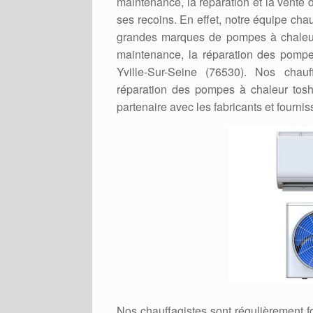
maintenance, la réparation et la vente
ses recoins. En effet, notre équipe chau
grandes marques de pompes à chaleur à
maintenance, la réparation des pompes 
Yville-Sur-Seine (76530). Nos chauff
réparation des pompes à chaleur tosh
partenaire avec les fabricants et four
Nos chauffagistes sont régulièrement 