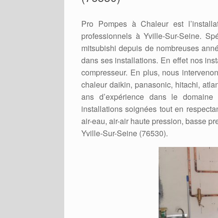
Pro Pompes à Chaleur est l’installa
professionnels à Yville-Sur-Seine. Spéc
mitsubishi depuis de nombreuses année
dans ses installations. En effet nos ins
compresseur. En plus, nous intervenons
chaleur daikin, panasonic, hitachi, atla
ans d’expérience dans le domaine 
installations soignées tout en respecta
air-eau, air-air haute pression, basse pre
Yville-Sur-Seine (76530).