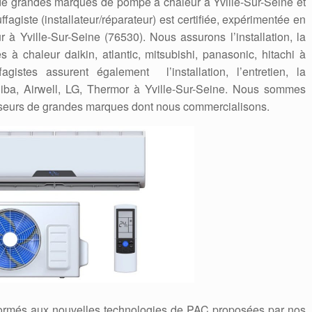
 de grandes marques de pompe à chaleur à Yville-Sur-Seine et
ffagiste (installateur/réparateur) est certifiée, expérimentée en
 Yville-Sur-Seine (76530). Nous assurons l’installation, la
à chaleur daikin, atlantic, mitsubishi, panasonic, hitachi à
agistes assurent également l’installation, l’entretien, la
iba, Airwell, LG, Thermor à Yville-Sur-Seine. Nous sommes
nisseurs de grandes marques dont nous commercialisons.
formés aux nouvelles technologies de PAC proposées par nos