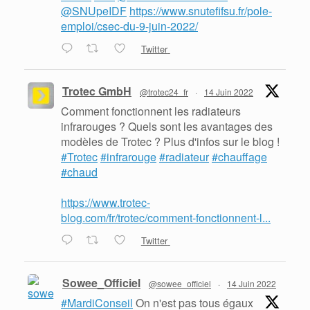
@SNUpeIDF
https://www.snutefifsu.fr/pole-
emploi/csec-du-9-juin-2022/
Twitter
Trotec GmbH
@trotec24_fr
·
14 Juin 2022
Comment fonctionnent les radiateurs
infrarouges ? Quels sont les avantages des
modèles de Trotec ? Plus d'infos sur le blog !
#Trotec
#infrarouge
#radiateur
#chauffage
#chaud
https://www.trotec-
blog.com/fr/trotec/comment-fonctionnent-l...
Twitter
Sowee_Officiel
@sowee_officiel
·
14 Juin 2022
#MardiConseil
On n'est pas tous égaux