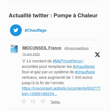
Actualité twitter : Pompe à Chaleur
#Chauffage
IMOCONSEIL France
@imoconseilfranc
·
14 Juin 2022
💡 Le montant de
#MaPrimeRénov
’,
accordée pour remplacer les
#chaudières
fioul et gaz par un système de
#chauffage
vertueux, sera augmenté de 1 000 euros
jusqu’à la fin de l’année.
https://imoconseil.apibots.io/contents/65277?
bot=10069189334...
Twitter