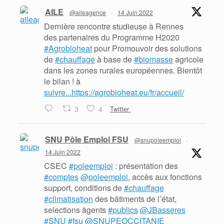
AILE
@aileagence
·
14 Juin 2022
Dernière rencontre studieuse à Rennes
des partenaires du Programme H2020
#Agrobioheat
pour Promouvoir des solutions
de
#chauffage
à base de
#biomasse
agricole
dans les zones rurales européennes. Bientôt
le bilan ! à
suivre...https://agrobioheat.eu/fr/accueil/
3
4
Twitter
SNU Pôle Emploi FSU
@snupoleemploi
·
14 Juin 2022
CSEC
#poleemploi
: présentation des
#comptes
@poleemploi
, accès aux fonctions
support, conditions de
#chauffage
#climatisation
des bâtiments de l’état,
selections ãgents
#publics
@JBasseres
#SNU
#fsu
@SNUPEOCCITANIE