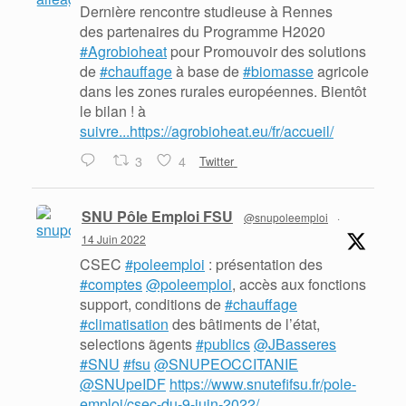
Dernière rencontre studieuse à Rennes
des partenaires du Programme H2020
#Agrobioheat
pour Promouvoir des solutions
de
#chauffage
à base de
#biomasse
agricole
dans les zones rurales européennes. Bientôt
le bilan ! à
suivre...https://agrobioheat.eu/fr/accueil/
3
4
Twitter
SNU Pôle Emploi FSU
@snupoleemploi
·
14 Juin 2022
CSEC
#poleemploi
: présentation des
#comptes
@poleemploi
, accès aux fonctions
support, conditions de
#chauffage
#climatisation
des bâtiments de l’état,
selections ãgents
#publics
@JBasseres
#SNU
#fsu
@SNUPEOCCITANIE
@SNUpeIDF
https://www.snutefifsu.fr/pole-
emploi/csec-du-9-juin-2022/