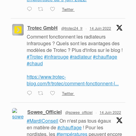
Twitter
Trotec GmbH
@trotec24_fr
·
14 Juin 2022
Comment fonctionnent les radiateurs
infrarouges ? Quels sont les avantages des
modèles de Trotec ? Plus d'infos sur le blog !
#Trotec
#infrarouge
#radiateur
#chauffage
#chaud
https://www.trotec-
blog.com/fr/trotec/comment-fonctionnent-l...
Twitter
Sowee_Officiel
@sowee_officiel
·
14 Juin 2022
#MardiConseil
On n'est pas tous égaux
en matière de
#chauffage
! Pour les
nordistes, les
#températures
peuvent encore