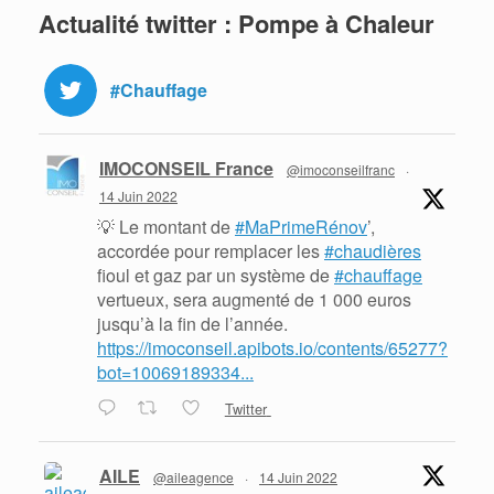
Actualité twitter : Pompe à Chaleur
#Chauffage
IMOCONSEIL France
@imoconseilfranc
·
14 Juin 2022
💡 Le montant de
#MaPrimeRénov
’,
accordée pour remplacer les
#chaudières
fioul et gaz par un système de
#chauffage
vertueux, sera augmenté de 1 000 euros
jusqu’à la fin de l’année.
https://imoconseil.apibots.io/contents/65277?
bot=10069189334...
Twitter
AILE
@aileagence
·
14 Juin 2022