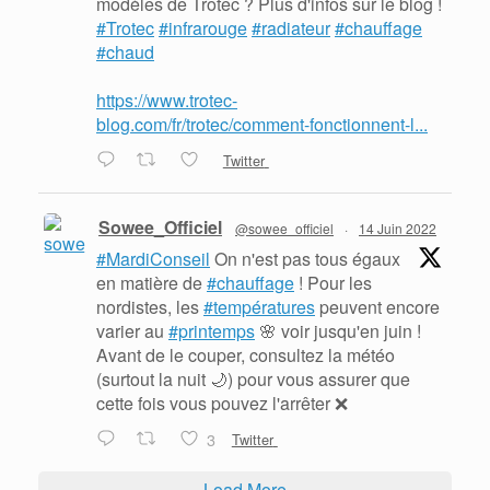
modèles de Trotec ? Plus d'infos sur le blog !
#Trotec
#infrarouge
#radiateur
#chauffage
#chaud
https://www.trotec-
blog.com/fr/trotec/comment-fonctionnent-l...
Twitter
Sowee_Officiel
@sowee_officiel
·
14 Juin 2022
#MardiConseil
On n'est pas tous égaux
en matière de
#chauffage
! Pour les
nordistes, les
#températures
peuvent encore
varier au
#printemps
🌸 voir jusqu'en juin !
Avant de le couper, consultez la météo
(surtout la nuit 🌙) pour vous assurer que
cette fois vous pouvez l'arrêter ❌
3
Twitter
Load More