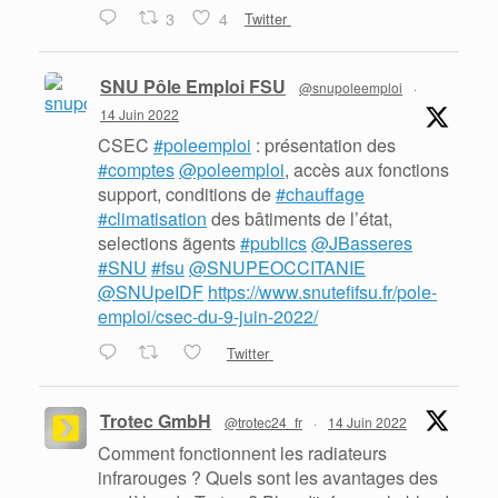
3
4
Twitter
SNU Pôle Emploi FSU
@snupoleemploi
·
14 Juin 2022
CSEC
#poleemploi
: présentation des
#comptes
@poleemploi
, accès aux fonctions
support, conditions de
#chauffage
#climatisation
des bâtiments de l’état,
selections ãgents
#publics
@JBasseres
#SNU
#fsu
@SNUPEOCCITANIE
@SNUpeIDF
https://www.snutefifsu.fr/pole-
emploi/csec-du-9-juin-2022/
Twitter
Trotec GmbH
@trotec24_fr
·
14 Juin 2022
Comment fonctionnent les radiateurs
infrarouges ? Quels sont les avantages des