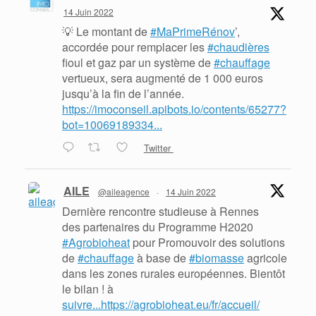
14 Juin 2022
💡 Le montant de
#MaPrimeRénov
’,
accordée pour remplacer les
#chaudières
fioul et gaz par un système de
#chauffage
vertueux, sera augmenté de 1 000 euros
jusqu’à la fin de l’année.
https://imoconseil.apibots.io/contents/65277?
bot=10069189334...
Twitter
AILE
@aileagence
·
14 Juin 2022
Dernière rencontre studieuse à Rennes
des partenaires du Programme H2020
#Agrobioheat
pour Promouvoir des solutions
de
#chauffage
à base de
#biomasse
agricole
dans les zones rurales européennes. Bientôt
le bilan ! à
suivre...https://agrobioheat.eu/fr/accueil/