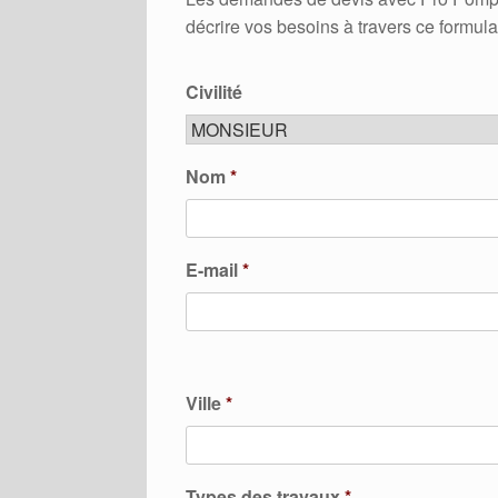
décrire vos besoins à travers ce formula
Civilité
Nom
*
E-mail
*
Ville
*
Types des travaux
*