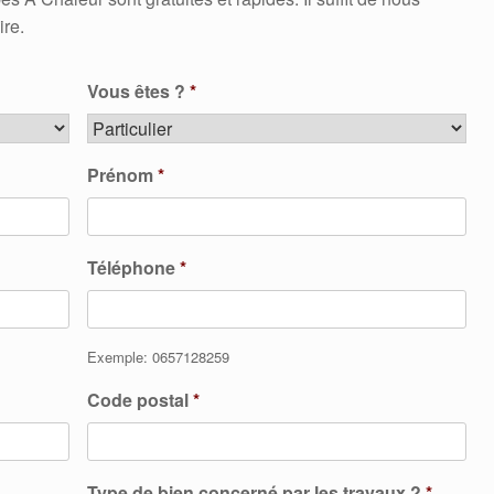
ire.
Vous êtes ?
*
Prénom
*
Téléphone
*
Exemple: 0657128259
Code postal
*
Type de bien concerné par les travaux ?
*