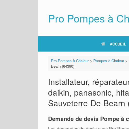
Skip
to
content
Pro Pompes à Ch
ACCUEIL
Pro Pompes à Chaleur
>
Pompes à Chaleur
>
Bearn (64390)
Installateur, réparat
daikin, panasonic, hita
Sauveterre-De-Bearn 
Demande de devis Pompe à c
Les demandes de devis avec Pro Pompes A