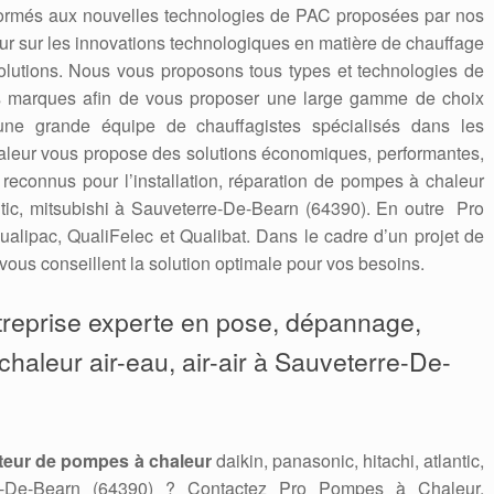
formés aux nouvelles technologies de PAC proposées par nos
 jour sur les innovations technologiques en matière de chauffage
solutions. Nous vous proposons tous types et technologies de
es marques afin de vous proposer une large gamme de choix
une grande équipe de chauffagistes spécialisés dans les
leur vous propose des solutions économiques, performantes,
connus pour l’installation, réparation de pompes à chaleur
antic, mitsubishi à Sauveterre-De-Bearn (64390). En outre Pro
alipac, QualiFelec et Qualibat. Dans le cadre d’un projet de
vous conseillent la solution optimale pour vos besoins.
treprise experte en pose, dépannage,
aleur air-eau, air-air à Sauveterre-De-
teur de pompes à chaleur
daikin, panasonic, hitachi, atlantic,
re-De-Bearn (64390) ? Contactez Pro Pompes à Chaleur,