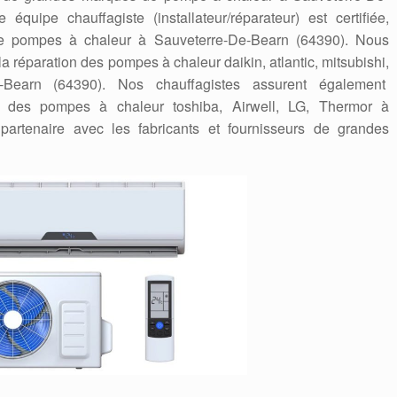
équipe chauffagiste (installateur/réparateur) est certifiée,
e pompes à chaleur à Sauveterre-De-Bearn (64390). Nous
 la réparation des pompes à chaleur daikin, atlantic, mitsubishi,
e-Bearn (64390). Nos chauffagistes assurent également
ation des pompes à chaleur toshiba, Airwell, LG, Thermor à
rtenaire avec les fabricants et fournisseurs de grandes