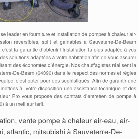
e leader en fourniture et installation de pompes à chaleur air-
ession réversibles, split et gainables à Sauveterre-De-Bearn
 c’est la garantie d’obtenir l’installation la plus adaptée à vos
es solutions adaptées à votre habitation afin de vous assurer
alisant des économies d’énergie. Nos chauffagistes réalisent la
terre-De-Bearn (64390) dans le respect des normes et règles
 équipe, c’est opter pour des sophistiqués. Afin de garantir une
s mettons à votre disposition une assistance technique et des
leur Pro vous propose des contrats d’entretien de pompe à
 à un meilleur tarif.
aration, vente pompe à chaleur air-eau, air-
hi, atlantic, mitsubishi à Sauveterre-De-