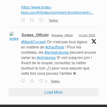
https://www.trotec-
blog.com/fr/trotec/comment-fonctionnent-l...
Twitter
Sowee_Officiel
@sowee_officiel
·
14 Juin 2022
#MardiConseil
On n'est pas tous égaux
en matière de
#chauffage
! Pour les
nordistes, les
#températures
peuvent encore
varier au
#printemps
🌸 voir jusqu'en juin !
Avant de le couper, consultez la météo
(surtout la nuit 🌙) pour vous assurer que
cette fois vous pouvez l'arrêter ❌
3
Twitter
Load More