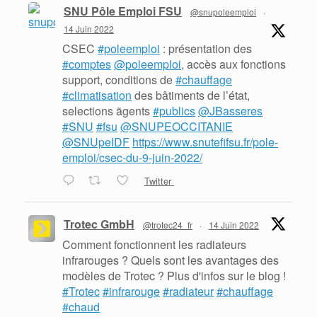
SNU Pôle Emploi FSU
@snupoleemploi
·
14 Juin 2022
CSEC
#poleemploi
: présentation des
#comptes
@poleemploi
, accès aux fonctions
support, conditions de
#chauffage
#climatisation
des bâtiments de l’état,
selections ãgents
#publics
@JBasseres
#SNU
#fsu
@SNUPEOCCITANIE
@SNUpeIDF
https://www.snutefifsu.fr/pole-
emploi/csec-du-9-juin-2022/
Twitter
Trotec GmbH
@trotec24_fr
·
14 Juin 2022
Comment fonctionnent les radiateurs
infrarouges ? Quels sont les avantages des
modèles de Trotec ? Plus d'infos sur le blog !
#Trotec
#infrarouge
#radiateur
#chauffage
#chaud