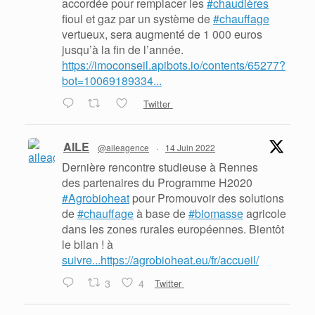
accordée pour remplacer les
#chaudières
fioul et gaz par un système de
#chauffage
vertueux, sera augmenté de 1 000 euros
jusqu’à la fin de l’année.
https://imoconseil.apibots.io/contents/65277?
bot=10069189334...
Twitter
AILE
@aileagence
·
14 Juin 2022
Dernière rencontre studieuse à Rennes
des partenaires du Programme H2020
#Agrobioheat
pour Promouvoir des solutions
de
#chauffage
à base de
#biomasse
agricole
dans les zones rurales européennes. Bientôt
le bilan ! à
suivre...https://agrobioheat.eu/fr/accueil/
3
4
Twitter