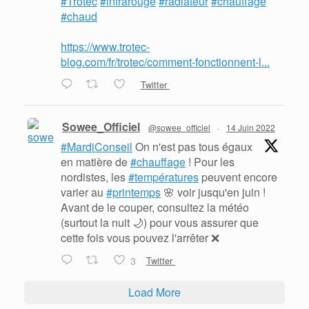
#Trotec
#infrarouge
#radiateur
#chauffage
#chaud
https://www.trotec-
blog.com/fr/trotec/comment-fonctionnent-l...
Twitter
Sowee_Officiel
@sowee_officiel
·
14 Juin 2022
#MardiConseil
On n'est pas tous égaux
en matière de
#chauffage
! Pour les
nordistes, les
#températures
peuvent encore
varier au
#printemps
🌸 voir jusqu'en juin !
Avant de le couper, consultez la météo
(surtout la nuit 🌙) pour vous assurer que
cette fois vous pouvez l'arrêter ❌
3
Twitter
Load More