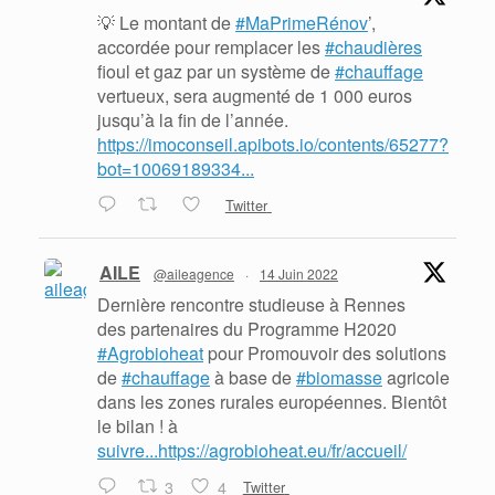
💡 Le montant de
#MaPrimeRénov
’,
accordée pour remplacer les
#chaudières
fioul et gaz par un système de
#chauffage
vertueux, sera augmenté de 1 000 euros
jusqu’à la fin de l’année.
https://imoconseil.apibots.io/contents/65277?
bot=10069189334...
Twitter
AILE
@aileagence
·
14 Juin 2022
Dernière rencontre studieuse à Rennes
des partenaires du Programme H2020
#Agrobioheat
pour Promouvoir des solutions
de
#chauffage
à base de
#biomasse
agricole
dans les zones rurales européennes. Bientôt
le bilan ! à
suivre...https://agrobioheat.eu/fr/accueil/
3
4
Twitter