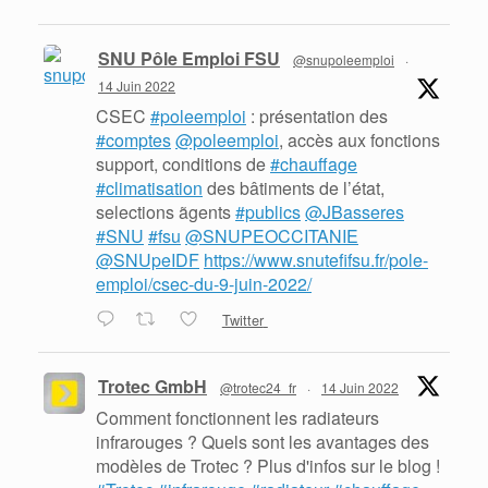
SNU Pôle Emploi FSU
@snupoleemploi
·
14 Juin 2022
CSEC
#poleemploi
: présentation des
#comptes
@poleemploi
, accès aux fonctions
support, conditions de
#chauffage
#climatisation
des bâtiments de l’état,
selections ãgents
#publics
@JBasseres
#SNU
#fsu
@SNUPEOCCITANIE
@SNUpeIDF
https://www.snutefifsu.fr/pole-
emploi/csec-du-9-juin-2022/
Twitter
Trotec GmbH
@trotec24_fr
·
14 Juin 2022
Comment fonctionnent les radiateurs
infrarouges ? Quels sont les avantages des
modèles de Trotec ? Plus d'infos sur le blog !