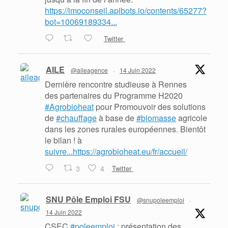
https://imoconseil.apibots.io/contents/65277?
bot=10069189334...
Twitter
AILE
@aileagence
·
14 Juin 2022
Dernière rencontre studieuse à Rennes
des partenaires du Programme H2020
#Agrobioheat
pour Promouvoir des solutions
de
#chauffage
à base de
#biomasse
agricole
dans les zones rurales européennes. Bientôt
le bilan ! à
suivre...https://agrobioheat.eu/fr/accueil/
3
4
Twitter
SNU Pôle Emploi FSU
@snupoleemploi
·
14 Juin 2022
CSEC
#poleemploi
: présentation des