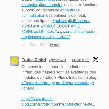
#comptes
@poleemploi
, accès aux fonctions
support, conditions de
#chauffage
#climatisation
des bâtiments de l’état,
selections ãgents
#publics
@JBasseres
#SNU
#fsu
@SNUPEOCCITANIE
@SNUpeIDF
https://www.snutefifsu.fr/pole-
emploi/csec-du-9-juin-2022/
Twitter
Trotec GmbH
@trotec24_fr
·
14 Juin 2022
Comment fonctionnent les radiateurs
infrarouges ? Quels sont les avantages des
modèles de Trotec ? Plus d'infos sur le blog !
#Trotec
#infrarouge
#radiateur
#chauffage
#chaud
https://www.trotec-
blog.com/fr/trotec/comment-fonctionnent-l...