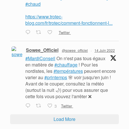
#chaud
https://www.trotec-
blog.com/fr/trotec/comment-fonctionnent-l...
Twitter
Sowee_Officiel
@sowee_officiel
·
14 Juin 2022
#MardiConseil
On n'est pas tous égaux
en matière de
#chauffage
! Pour les
nordistes, les
#températures
peuvent encore
varier au
#printemps
🌸 voir jusqu'en juin !
Avant de le couper, consultez la météo
(surtout la nuit 🌙) pour vous assurer que
cette fois vous pouvez l'arrêter ❌
3
Twitter
Load More