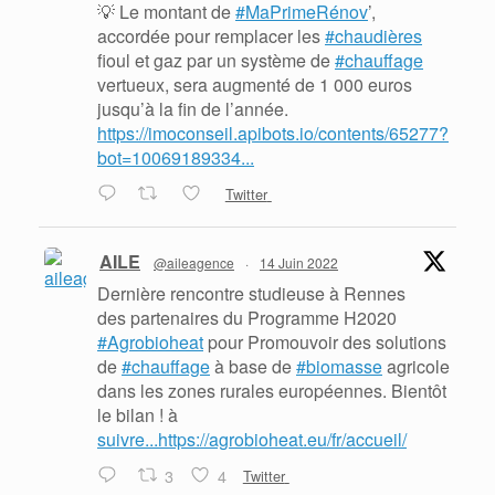
💡 Le montant de
#MaPrimeRénov
’,
accordée pour remplacer les
#chaudières
fioul et gaz par un système de
#chauffage
vertueux, sera augmenté de 1 000 euros
jusqu’à la fin de l’année.
https://imoconseil.apibots.io/contents/65277?
bot=10069189334...
Twitter
AILE
@aileagence
·
14 Juin 2022
Dernière rencontre studieuse à Rennes
des partenaires du Programme H2020
#Agrobioheat
pour Promouvoir des solutions
de
#chauffage
à base de
#biomasse
agricole
dans les zones rurales européennes. Bientôt
le bilan ! à
suivre...https://agrobioheat.eu/fr/accueil/
3
4
Twitter