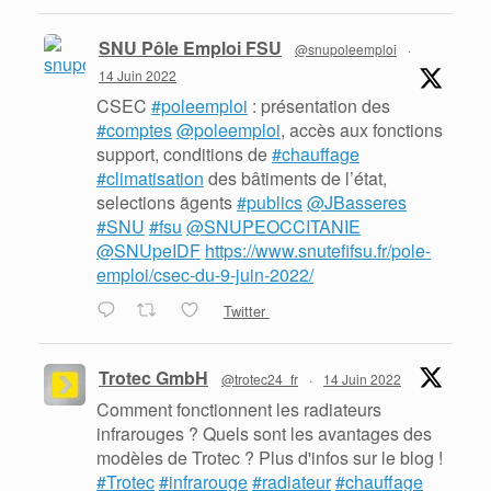
SNU Pôle Emploi FSU
@snupoleemploi
·
14 Juin 2022
CSEC
#poleemploi
: présentation des
#comptes
@poleemploi
, accès aux fonctions
support, conditions de
#chauffage
#climatisation
des bâtiments de l’état,
selections ãgents
#publics
@JBasseres
#SNU
#fsu
@SNUPEOCCITANIE
@SNUpeIDF
https://www.snutefifsu.fr/pole-
emploi/csec-du-9-juin-2022/
Twitter
Trotec GmbH
@trotec24_fr
·
14 Juin 2022
Comment fonctionnent les radiateurs
infrarouges ? Quels sont les avantages des
modèles de Trotec ? Plus d'infos sur le blog !
#Trotec
#infrarouge
#radiateur
#chauffage