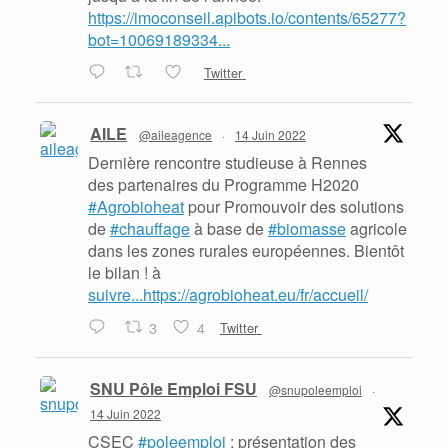
https://imoconseil.apibots.io/contents/65277?
bot=10069189334...
Twitter
AILE
@aileagence
·
14 Juin 2022
Dernière rencontre studieuse à Rennes
des partenaires du Programme H2020
#Agrobioheat
pour Promouvoir des solutions
de
#chauffage
à base de
#biomasse
agricole
dans les zones rurales européennes. Bientôt
le bilan ! à
suivre...https://agrobioheat.eu/fr/accueil/
3
4
Twitter
SNU Pôle Emploi FSU
@snupoleemploi
·
14 Juin 2022
CSEC
#poleemploi
: présentation des