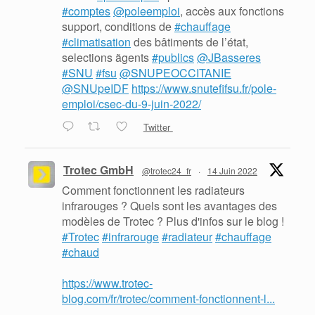
#comptes
@poleemploi
, accès aux fonctions
support, conditions de
#chauffage
#climatisation
des bâtiments de l’état,
selections ãgents
#publics
@JBasseres
#SNU
#fsu
@SNUPEOCCITANIE
@SNUpeIDF
https://www.snutefifsu.fr/pole-
emploi/csec-du-9-juin-2022/
Twitter
Trotec GmbH
@trotec24_fr
·
14 Juin 2022
Comment fonctionnent les radiateurs
infrarouges ? Quels sont les avantages des
modèles de Trotec ? Plus d'infos sur le blog !
#Trotec
#infrarouge
#radiateur
#chauffage
#chaud
https://www.trotec-
blog.com/fr/trotec/comment-fonctionnent-l...