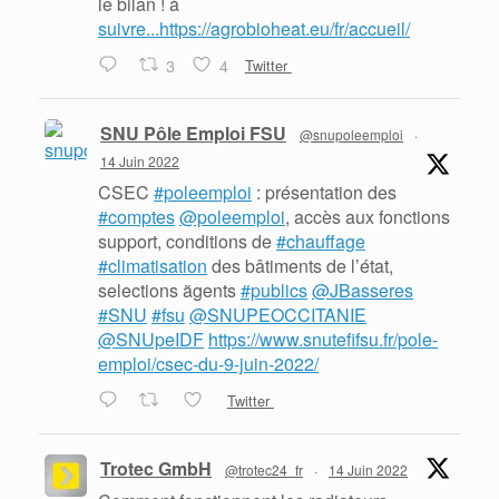
le bilan ! à
suivre...https://agrobioheat.eu/fr/accueil/
3
4
Twitter
SNU Pôle Emploi FSU
@snupoleemploi
·
14 Juin 2022
CSEC
#poleemploi
: présentation des
#comptes
@poleemploi
, accès aux fonctions
support, conditions de
#chauffage
#climatisation
des bâtiments de l’état,
selections ãgents
#publics
@JBasseres
#SNU
#fsu
@SNUPEOCCITANIE
@SNUpeIDF
https://www.snutefifsu.fr/pole-
emploi/csec-du-9-juin-2022/
Twitter
Trotec GmbH
@trotec24_fr
·
14 Juin 2022