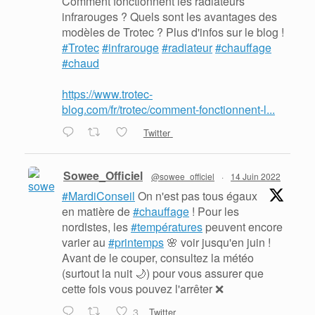
Comment fonctionnent les radiateurs
infrarouges ? Quels sont les avantages des
modèles de Trotec ? Plus d'infos sur le blog !
#Trotec
#infrarouge
#radiateur
#chauffage
#chaud
https://www.trotec-
blog.com/fr/trotec/comment-fonctionnent-l...
Twitter
Sowee_Officiel
@sowee_officiel
·
14 Juin 2022
#MardiConseil
On n'est pas tous égaux
en matière de
#chauffage
! Pour les
nordistes, les
#températures
peuvent encore
varier au
#printemps
🌸 voir jusqu'en juin !
Avant de le couper, consultez la météo
(surtout la nuit 🌙) pour vous assurer que
cette fois vous pouvez l'arrêter ❌
3
Twitter