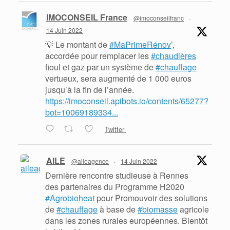
IMOCONSEIL France
@imoconseilfranc
·
14 Juin 2022
💡 Le montant de
#MaPrimeRénov
’,
accordée pour remplacer les
#chaudières
fioul et gaz par un système de
#chauffage
vertueux, sera augmenté de 1 000 euros
jusqu’à la fin de l’année.
https://imoconseil.apibots.io/contents/65277?
bot=10069189334...
Twitter
AILE
@aileagence
·
14 Juin 2022
Dernière rencontre studieuse à Rennes
des partenaires du Programme H2020
#Agrobioheat
pour Promouvoir des solutions
de
#chauffage
à base de
#biomasse
agricole
dans les zones rurales européennes. Bientôt