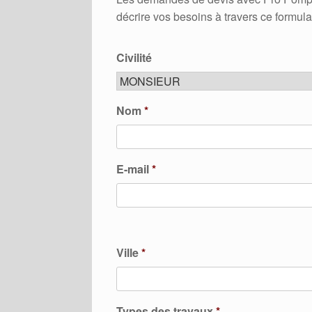
décrire vos besoins à travers ce formula
Civilité
Nom
*
E-mail
*
Ville
*
Types des travaux
*