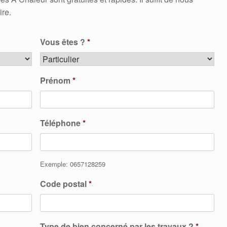
ire.
Vous êtes ?
*
Prénom
*
Téléphone
*
Exemple: 0657128259
Code postal
*
Type de bien concerné par les travaux ?
*