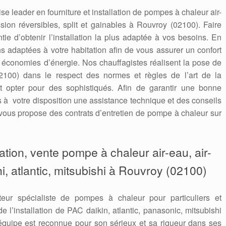
e leader en fourniture et installation de pompes à chaleur air-
sion réversibles, split et gainables à Rouvroy (02100). Faire
ntie d’obtenir l’installation la plus adaptée à vos besoins. En
s adaptées à votre habitation afin de vous assurer un confort
s économies d’énergie. Nos chauffagistes réalisent la pose de
100) dans le respect des normes et règles de l’art de la
st opter pour des sophistiqués. Afin de garantir une bonne
ns à votre disposition une assistance technique et des conseils
ous propose des contrats d’entretien de pompe à chaleur sur
aration, vente pompe à chaleur air-eau, air-
hi, atlantic, mitsubishi à Rouvroy (02100)
teur spécialiste de pompes à chaleur pour particuliers et
e l’installation de PAC daikin, atlantic, panasonic, mitsubishi
quipe est reconnue pour son sérieux et sa rigueur dans ses