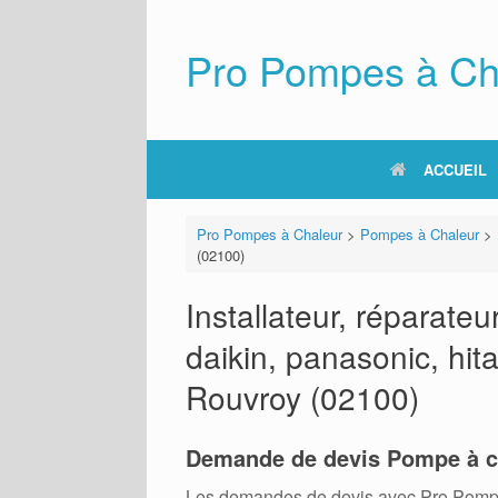
Skip
to
content
Pro Pompes à Ch
ACCUEIL
Pro Pompes à Chaleur
>
Pompes à Chaleur
>
(02100)
Installateur, réparat
daikin, panasonic, hita
Rouvroy (02100)
Demande de devis Pompe à c
Les demandes de devis avec Pro Pompes A