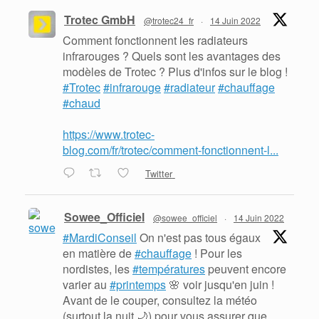
Trotec GmbH
@trotec24_fr
·
14 Juin 2022
Comment fonctionnent les radiateurs
infrarouges ? Quels sont les avantages des
modèles de Trotec ? Plus d'infos sur le blog !
#Trotec
#infrarouge
#radiateur
#chauffage
#chaud
https://www.trotec-
blog.com/fr/trotec/comment-fonctionnent-l...
Twitter
Sowee_Officiel
@sowee_officiel
·
14 Juin 2022
#MardiConseil
On n'est pas tous égaux
en matière de
#chauffage
! Pour les
nordistes, les
#températures
peuvent encore
varier au
#printemps
🌸 voir jusqu'en juin !
Avant de le couper, consultez la météo
(surtout la nuit 🌙) pour vous assurer que