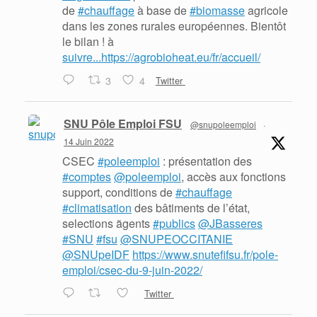
de
#chauffage
à base de
#biomasse
agricole
dans les zones rurales européennes. Bientôt
le bilan ! à
suivre...https://agrobioheat.eu/fr/accueil/
3
4
Twitter
SNU Pôle Emploi FSU
@snupoleemploi
·
14 Juin 2022
CSEC
#poleemploi
: présentation des
#comptes
@poleemploi
, accès aux fonctions
support, conditions de
#chauffage
#climatisation
des bâtiments de l’état,
selections ãgents
#publics
@JBasseres
#SNU
#fsu
@SNUPEOCCITANIE
@SNUpeIDF
https://www.snutefifsu.fr/pole-
emploi/csec-du-9-juin-2022/
Twitter