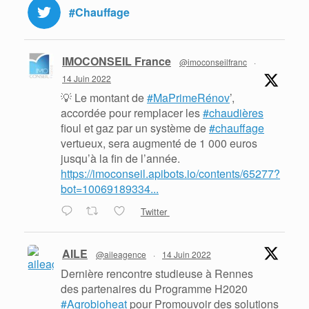
#Chauffage
IMOCONSEIL France
@imoconseilfranc
·
14 Juin 2022
💡 Le montant de
#MaPrimeRénov
’,
accordée pour remplacer les
#chaudières
fioul et gaz par un système de
#chauffage
vertueux, sera augmenté de 1 000 euros
jusqu’à la fin de l’année.
https://imoconseil.apibots.io/contents/65277?
bot=10069189334...
Twitter
AILE
@aileagence
·
14 Juin 2022
Dernière rencontre studieuse à Rennes
des partenaires du Programme H2020
#Agrobioheat
pour Promouvoir des solutions