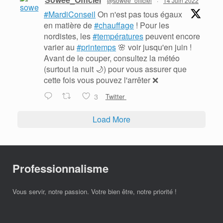
@sowee_officiel
·
14 Juin 2022
#MardiConseil
On n'est pas tous égaux
en matière de
#chauffage
! Pour les
nordistes, les
#températures
peuvent encore
varier au
#printemps
🌸 voir jusqu'en juin !
Avant de le couper, consultez la météo
(surtout la nuit 🌙) pour vous assurer que
cette fois vous pouvez l'arrêter ❌
3
Twitter
Load More
Professionnalisme
Vous servir, notre passion. Votre bien être, notre priorité !