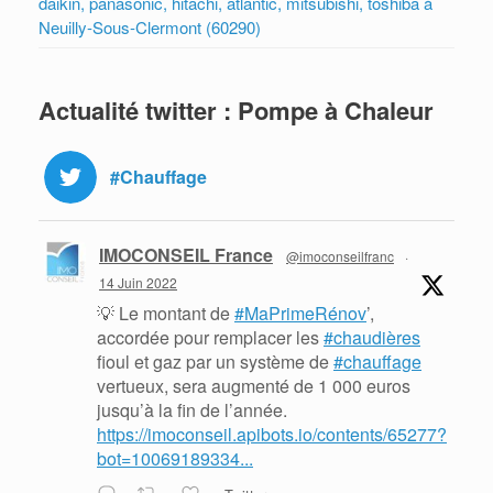
daikin, panasonic, hitachi, atlantic, mitsubishi, toshiba à
Neuilly-Sous-Clermont (60290)
Actualité twitter : Pompe à Chaleur
#Chauffage
IMOCONSEIL France
@imoconseilfranc
·
14 Juin 2022
💡 Le montant de
#MaPrimeRénov
’,
accordée pour remplacer les
#chaudières
fioul et gaz par un système de
#chauffage
vertueux, sera augmenté de 1 000 euros
jusqu’à la fin de l’année.
https://imoconseil.apibots.io/contents/65277?
bot=10069189334...