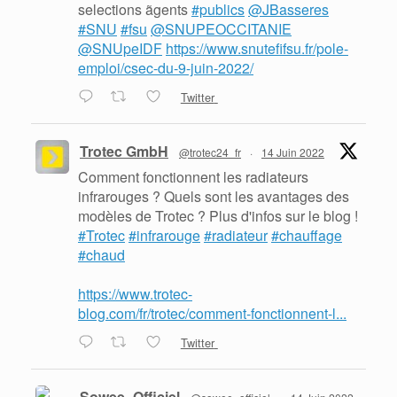
selections ãgents
#publics
@JBasseres
#SNU
#fsu
@SNUPEOCCITANIE
@SNUpeIDF
https://www.snutefifsu.fr/pole-
emploi/csec-du-9-juin-2022/
Twitter
Trotec GmbH
@trotec24_fr
·
14 Juin 2022
Comment fonctionnent les radiateurs
infrarouges ? Quels sont les avantages des
modèles de Trotec ? Plus d'infos sur le blog !
#Trotec
#infrarouge
#radiateur
#chauffage
#chaud
https://www.trotec-
blog.com/fr/trotec/comment-fonctionnent-l...
Twitter
Sowee_Officiel