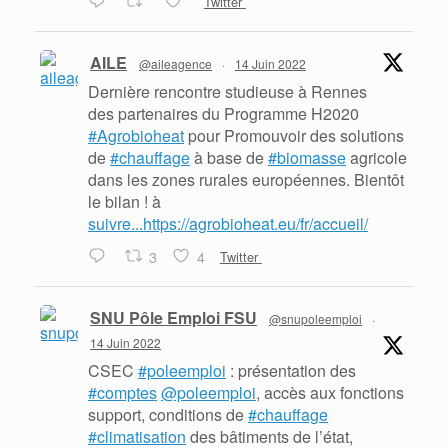
Twitter
AILE
@aileagence
·
14 Juin 2022
Dernière rencontre studieuse à Rennes
des partenaires du Programme H2020
#Agrobioheat
pour Promouvoir des solutions
de
#chauffage
à base de
#biomasse
agricole
dans les zones rurales européennes. Bientôt
le bilan ! à
suivre...https://agrobioheat.eu/fr/accueil/
3
4
Twitter
SNU Pôle Emploi FSU
@snupoleemploi
·
14 Juin 2022
CSEC
#poleemploi
: présentation des
#comptes
@poleemploi
, accès aux fonctions
support, conditions de
#chauffage
#climatisation
des bâtiments de l’état,