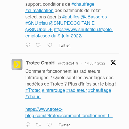
support, conditions de
#chauffage
#climatisation
des bâtiments de l’état,
selections ãgents
#publics
@JBasseres
#SNU
#fsu
@SNUPEOCCITANIE
@SNUpeIDF
https://www.snutefifsu.fr/pole-
emploi/csec-du-9-juin-2022/
Twitter
Trotec GmbH
@trotec24_fr
·
14 Juin 2022
Comment fonctionnent les radiateurs
infrarouges ? Quels sont les avantages des
modèles de Trotec ? Plus d'infos sur le blog !
#Trotec
#infrarouge
#radiateur
#chauffage
#chaud
https://www.trotec-
blog.com/fr/trotec/comment-fonctionnent-l...
Twitter