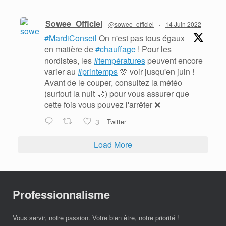
Sowee_Officiel
@sowee_officiel
·
14 Juin 2022
#MardiConseil
On n'est pas tous égaux
en matière de
#chauffage
! Pour les
nordistes, les
#températures
peuvent encore
varier au
#printemps
🌸 voir jusqu'en juin !
Avant de le couper, consultez la météo
(surtout la nuit 🌙) pour vous assurer que
cette fois vous pouvez l'arrêter ❌
3
Twitter
Load More
Professionnalisme
Vous servir, notre passion. Votre bien être, notre priorité !