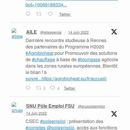
bot=10069189334...
Twitter
AILE
@aileagence
·
14 Juin 2022
Dernière rencontre studieuse à Rennes
des partenaires du Programme H2020
#Agrobioheat
pour Promouvoir des solutions
de
#chauffage
à base de
#biomasse
agricole
dans les zones rurales européennes. Bientôt
le bilan ! à
suivre...https://agrobioheat.eu/fr/accueil/
3
4
Twitter
SNU Pôle Emploi FSU
@snupoleemploi
·
14 Juin 2022
CSEC
#poleemploi
: présentation des
#comptes
@poleemploi
, accès aux fonctions