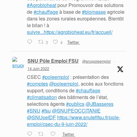
#Agrobioheat
pour Promouvoir des solutions
de
#chauffage
à base de
#biomasse
agricole
dans les zones rurales européennes. Bientôt
le bilan ! à
suivre...https://agrobioheat.eu/fr/accueil/
3
4
Twitter
SNU Pôle Emploi FSU
@snupoleemploi
·
14 Juin 2022
CSEC
#poleemploi
: présentation des
#comptes
@poleemploi
, accès aux fonctions
support, conditions de
#chauffage
#climatisation
des bâtiments de l’état,
selections ãgents
#publics
@JBasseres
#SNU
#fsu
@SNUPEOCCITANIE
@SNUpeIDF
https://www.snutefifsu.fr/pole-
emploi/csec-du-9-juin-2022/
Twitter