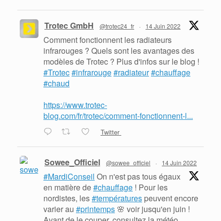
Trotec GmbH
@trotec24_fr
·
14 Juin 2022
Comment fonctionnent les radiateurs
infrarouges ? Quels sont les avantages des
modèles de Trotec ? Plus d'infos sur le blog !
#Trotec
#infrarouge
#radiateur
#chauffage
#chaud
https://www.trotec-
blog.com/fr/trotec/comment-fonctionnent-l...
Twitter
Sowee_Officiel
@sowee_officiel
·
14 Juin 2022
#MardiConseil
On n'est pas tous égaux
en matière de
#chauffage
! Pour les
nordistes, les
#températures
peuvent encore
varier au
#printemps
🌸 voir jusqu'en juin !
Avant de le couper, consultez la météo