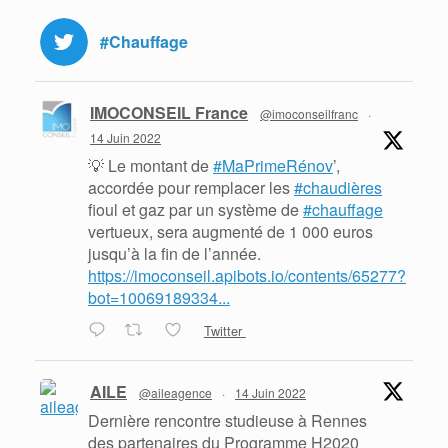
#Chauffage
IMOCONSEIL France
@imoconseilfranc
·
14 Juin 2022
💡 Le montant de
#MaPrimeRénov
’,
accordée pour remplacer les
#chaudières
fioul et gaz par un système de
#chauffage
vertueux, sera augmenté de 1 000 euros
jusqu’à la fin de l’année.
https://imoconseil.apibots.io/contents/65277?
bot=10069189334...
Twitter
AILE
@aileagence
·
14 Juin 2022
Dernière rencontre studieuse à Rennes
des partenaires du Programme H2020