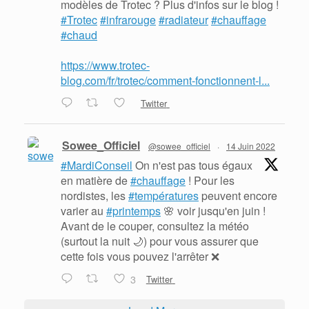
modèles de Trotec ? Plus d'infos sur le blog !
#Trotec
#infrarouge
#radiateur
#chauffage
#chaud
https://www.trotec-
blog.com/fr/trotec/comment-fonctionnent-l...
Twitter
Sowee_Officiel
@sowee_officiel
·
14 Juin 2022
#MardiConseil
On n'est pas tous égaux
en matière de
#chauffage
! Pour les
nordistes, les
#températures
peuvent encore
varier au
#printemps
🌸 voir jusqu'en juin !
Avant de le couper, consultez la météo
(surtout la nuit 🌙) pour vous assurer que
cette fois vous pouvez l'arrêter ❌
3
Twitter