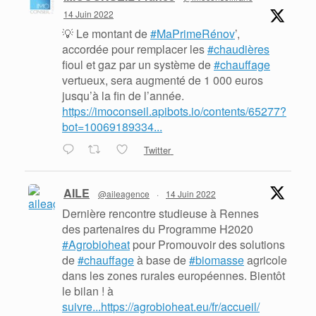
14 Juin 2022
💡 Le montant de
#MaPrimeRénov
’,
accordée pour remplacer les
#chaudières
fioul et gaz par un système de
#chauffage
vertueux, sera augmenté de 1 000 euros
jusqu’à la fin de l’année.
https://imoconseil.apibots.io/contents/65277?
bot=10069189334...
Twitter
AILE
@aileagence
·
14 Juin 2022
Dernière rencontre studieuse à Rennes
des partenaires du Programme H2020
#Agrobioheat
pour Promouvoir des solutions
de
#chauffage
à base de
#biomasse
agricole
dans les zones rurales européennes. Bientôt
le bilan ! à
suivre...https://agrobioheat.eu/fr/accueil/