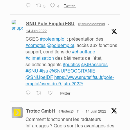
3
4
Twitter
SNU Pôle Emploi FSU
@snupoleemploi
·
14 Juin 2022
CSEC
#poleemploi
: présentation des
#comptes
@poleemploi
, accès aux fonctions
support, conditions de
#chauffage
#climatisation
des bâtiments de l’état,
selections ãgents
#publics
@JBasseres
#SNU
#fsu
@SNUPEOCCITANIE
@SNUpeIDF
https://www.snutefifsu.fr/pole-
emploi/csec-du-9-juin-2022/
Twitter
Trotec GmbH
@trotec24_fr
·
14 Juin 2022
Comment fonctionnent les radiateurs
infrarouges ? Quels sont les avantages des