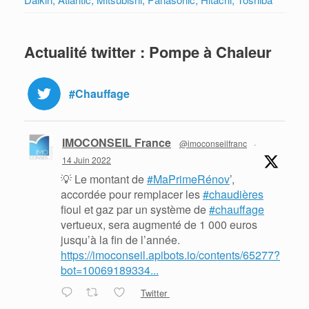
Actualité twitter : Pompe à Chaleur
#Chauffage
IMOCONSEIL France
@imoconseilfranc
·
14 Juin 2022
💡 Le montant de
#MaPrimeRénov
’,
accordée pour remplacer les
#chaudières
fioul et gaz par un système de
#chauffage
vertueux, sera augmenté de 1 000 euros
jusqu’à la fin de l’année.
https://imoconseil.apibots.io/contents/65277?
bot=10069189334...
Twitter