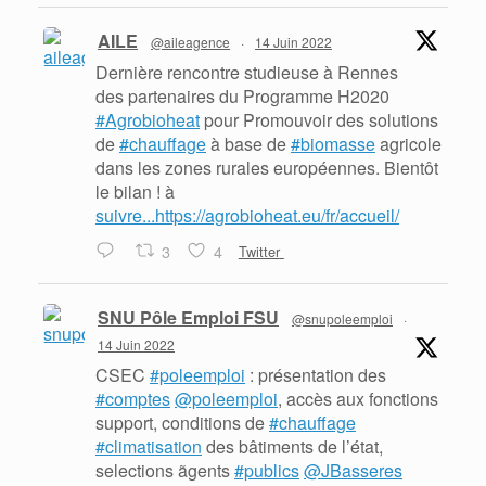
AILE
@aileagence
·
14 Juin 2022
Dernière rencontre studieuse à Rennes
des partenaires du Programme H2020
#Agrobioheat
pour Promouvoir des solutions
de
#chauffage
à base de
#biomasse
agricole
dans les zones rurales européennes. Bientôt
le bilan ! à
suivre...https://agrobioheat.eu/fr/accueil/
3
4
Twitter
SNU Pôle Emploi FSU
@snupoleemploi
·
14 Juin 2022
CSEC
#poleemploi
: présentation des
#comptes
@poleemploi
, accès aux fonctions
support, conditions de
#chauffage
#climatisation
des bâtiments de l’état,
selections ãgents
#publics
@JBasseres