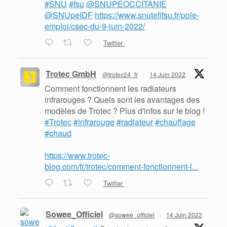
#SNU
#fsu
@SNUPEOCCITANIE
@SNUpeIDF
https://www.snutefifsu.fr/pole-
emploi/csec-du-9-juin-2022/
Twitter
Trotec GmbH
@trotec24_fr
·
14 Juin 2022
Comment fonctionnent les radiateurs
infrarouges ? Quels sont les avantages des
modèles de Trotec ? Plus d'infos sur le blog !
#Trotec
#infrarouge
#radiateur
#chauffage
#chaud
https://www.trotec-
blog.com/fr/trotec/comment-fonctionnent-l...
Twitter
Sowee_Officiel
@sowee_officiel
·
14 Juin 2022