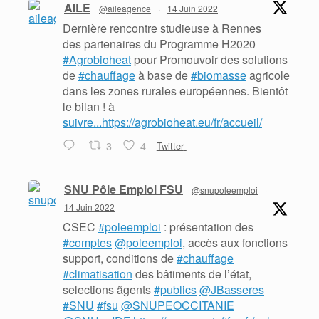
AILE
@aileagence
·
14 Juin 2022
Dernière rencontre studieuse à Rennes
des partenaires du Programme H2020
#Agrobioheat
pour Promouvoir des solutions
de
#chauffage
à base de
#biomasse
agricole
dans les zones rurales européennes. Bientôt
le bilan ! à
suivre...https://agrobioheat.eu/fr/accueil/
3
4
Twitter
SNU Pôle Emploi FSU
@snupoleemploi
·
14 Juin 2022
CSEC
#poleemploi
: présentation des
#comptes
@poleemploi
, accès aux fonctions
support, conditions de
#chauffage
#climatisation
des bâtiments de l’état,
selections ãgents
#publics
@JBasseres
#SNU
#fsu
@SNUPEOCCITANIE