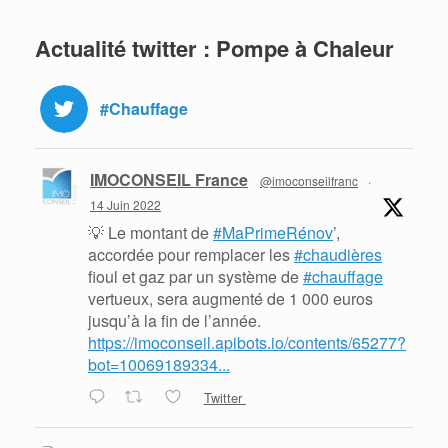
Actualité twitter : Pompe à Chaleur
#Chauffage
IMOCONSEIL France
@imoconseilfranc
·
14 Juin 2022
💡 Le montant de
#MaPrimeRénov
’,
accordée pour remplacer les
#chaudières
fioul et gaz par un système de
#chauffage
vertueux, sera augmenté de 1 000 euros
jusqu’à la fin de l’année.
https://imoconseil.apibots.io/contents/65277?
bot=10069189334...
Twitter