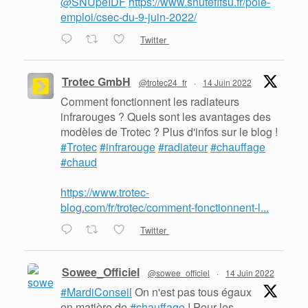
@SNUpeIDF
https://www.snutefifsu.fr/pole-
emploi/csec-du-9-juin-2022/
Twitter
Trotec GmbH
@trotec24_fr
·
14 Juin 2022
Comment fonctionnent les radiateurs
infrarouges ? Quels sont les avantages des
modèles de Trotec ? Plus d'infos sur le blog !
#Trotec
#infrarouge
#radiateur
#chauffage
#chaud
https://www.trotec-
blog.com/fr/trotec/comment-fonctionnent-l...
Twitter
Sowee_Officiel
@sowee_officiel
·
14 Juin 2022
#MardiConseil
On n'est pas tous égaux
en matière de
#chauffage
! Pour les