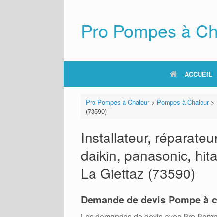
Skip
to
content
Pro Pompes à Ch
ACCUEIL
Pro Pompes à Chaleur
>
Pompes à Chaleur
>
(73590)
Installateur, réparat
daikin, panasonic, hita
La Giettaz (73590)
Demande de devis Pompe à c
Les demandes de devis avec Pro Pompes A