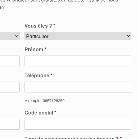
ire.
Vous êtes ?
*
Prénom
*
Téléphone
*
Exemple: 0657128259
Code postal
*
Type de bien concerné par les travaux ?
*