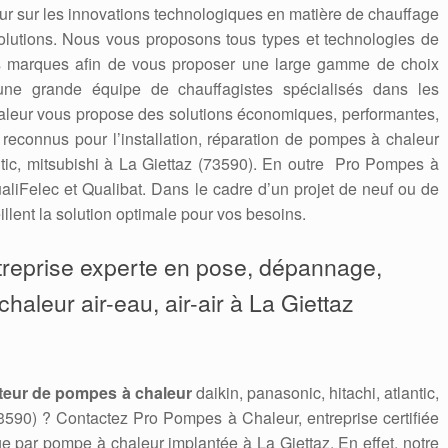
 jour sur les innovations technologiques en matière de chauffage
solutions. Nous vous proposons tous types et technologies de
es marques afin de vous proposer une large gamme de choix
une grande équipe de chauffagistes spécialisés dans les
leur vous propose des solutions économiques, performantes,
connus pour l’installation, réparation de pompes à chaleur
antic, mitsubishi à La Giettaz (73590). En outre Pro Pompes à
aliFelec et Qualibat. Dans le cadre d’un projet de neuf ou de
llent la solution optimale pour vos besoins.
treprise experte en pose, dépannage,
aleur air-eau, air-air à La Giettaz
teur de pompes à chaleur
daikin, panasonic, hitachi, atlantic,
3590) ? Contactez Pro Pompes à Chaleur, entreprise certifiée
 par pompe à chaleur implantée à La Giettaz. En effet, notre