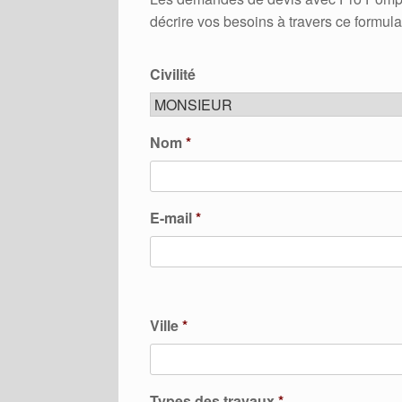
décrire vos besoins à travers ce formula
Civilité
Nom
*
E-mail
*
Ville
*
Types des travaux
*