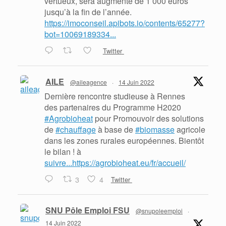
vertueux, sera augmenté de 1 000 euros
jusqu’à la fin de l’année.
https://imoconseil.apibots.io/contents/65277?
bot=10069189334...
Twitter
AILE
@aileagence
·
14 Juin 2022
Dernière rencontre studieuse à Rennes
des partenaires du Programme H2020
#Agrobioheat
pour Promouvoir des solutions
de
#chauffage
à base de
#biomasse
agricole
dans les zones rurales européennes. Bientôt
le bilan ! à
suivre...https://agrobioheat.eu/fr/accueil/
3
4
Twitter
SNU Pôle Emploi FSU
@snupoleemploi
·
14 Juin 2022