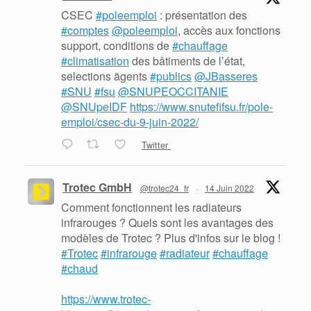
CSEC
#poleemploi
: présentation des
#comptes
@poleemploi
, accès aux fonctions
support, conditions de
#chauffage
#climatisation
des bâtiments de l’état,
selections ãgents
#publics
@JBasseres
#SNU
#fsu
@SNUPEOCCITANIE
@SNUpeIDF
https://www.snutefifsu.fr/pole-
emploi/csec-du-9-juin-2022/
Twitter
Trotec GmbH
@trotec24_fr
·
14 Juin 2022
Comment fonctionnent les radiateurs
infrarouges ? Quels sont les avantages des
modèles de Trotec ? Plus d'infos sur le blog !
#Trotec
#infrarouge
#radiateur
#chauffage
#chaud
https://www.trotec-