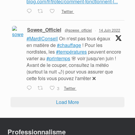
blog.com/fr/trotec/comment-fonctionnent-l...
Twitter
Sowee_Officiel
@sowee_officiel
·
14 Juin 2022
#MardiConseil
On n'est pas tous égaux
en matière de
#chauffage
! Pour les
nordistes, les
#températures
peuvent encore
varier au
#printemps
🌸 voir jusqu'en juin !
Avant de le couper, consultez la météo
(surtout la nuit 🌙) pour vous assurer que
cette fois vous pouvez l'arrêter ❌
3
Twitter
Load More
Professionnalisme