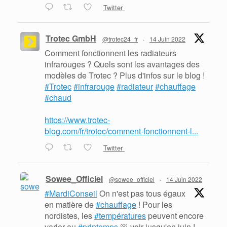
Twitter
Trotec GmbH
@trotec24_fr
·
14 Juin 2022
Comment fonctionnent les radiateurs
infrarouges ? Quels sont les avantages des
modèles de Trotec ? Plus d'infos sur le blog !
#Trotec
#infrarouge
#radiateur
#chauffage
#chaud
https://www.trotec-
blog.com/fr/trotec/comment-fonctionnent-l...
Twitter
Sowee_Officiel
@sowee_officiel
·
14 Juin 2022
#MardiConseil
On n'est pas tous égaux
en matière de
#chauffage
! Pour les
nordistes, les
#températures
peuvent encore
varier au
#printemps
🌸 voir jusqu'en juin !