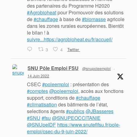
des partenaires du Programme H2020
#Agrobioheat
pour Promouvoir des solutions
de
#chauffage
à base de
#biomasse
agricole
dans les zones rurales européennes. Bientôt
le bilan ! à
suivre...https://agrobioheat.eu/fr/accueil/
3
4
Twitter
SNU Pôle Emploi FSU
@snupoleemploi
·
14 Juin 2022
CSEC
#poleemploi
: présentation des
#comptes
@poleemploi
, accès aux fonctions
support, conditions de
#chauffage
#climatisation
des bâtiments de l’état,
selections ãgents
#publics
@JBasseres
#SNU
#fsu
@SNUPEOCCITANIE
@SNUpeIDF
https://www.snutefifsu.fr/pole-
emploi/csec-du-9-juin-2022/