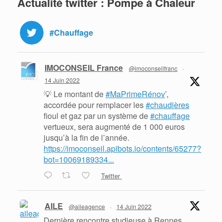
Actualité twitter : Pompe à Chaleur
#Chauffage
IMOCONSEIL France
@imoconseilfranc
·
14 Juin 2022
💡 Le montant de
#MaPrimeRénov
’,
accordée pour remplacer les
#chaudières
fioul et gaz par un système de
#chauffage
vertueux, sera augmenté de 1 000 euros
jusqu’à la fin de l’année.
https://imoconseil.apibots.io/contents/65277?
bot=10069189334...
Twitter
AILE
@aileagence
·
14 Juin 2022
Dernière rencontre studieuse à Rennes