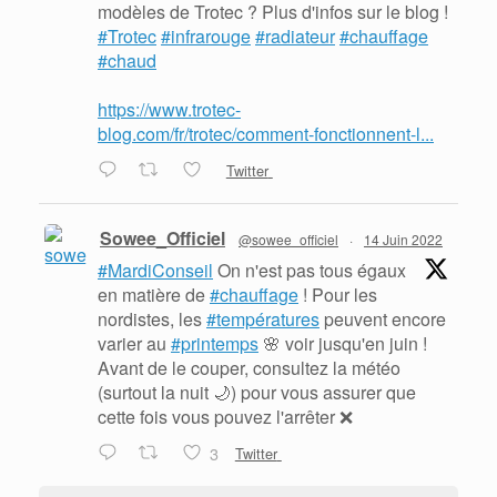
modèles de Trotec ? Plus d'infos sur le blog !
#Trotec
#infrarouge
#radiateur
#chauffage
#chaud
https://www.trotec-
blog.com/fr/trotec/comment-fonctionnent-l...
Twitter
Sowee_Officiel
@sowee_officiel
·
14 Juin 2022
#MardiConseil
On n'est pas tous égaux
en matière de
#chauffage
! Pour les
nordistes, les
#températures
peuvent encore
varier au
#printemps
🌸 voir jusqu'en juin !
Avant de le couper, consultez la météo
(surtout la nuit 🌙) pour vous assurer que
cette fois vous pouvez l'arrêter ❌
3
Twitter