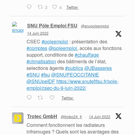
3
4
Twitter
SNU Pôle Emploi FSU
@snupoleemploi
·
14 Juin 2022
CSEC
#poleemploi
: présentation des
#comptes
@poleemploi
, accès aux fonctions
support, conditions de
#chauffage
#climatisation
des bâtiments de l’état,
selections ãgents
#publics
@JBasseres
#SNU
#fsu
@SNUPEOCCITANIE
@SNUpeIDF
https://www.snutefifsu.fr/pole-
emploi/csec-du-9-juin-2022/
Twitter
Trotec GmbH
@trotec24_fr
·
14 Juin 2022
Comment fonctionnent les radiateurs
infrarouges ? Quels sont les avantages des