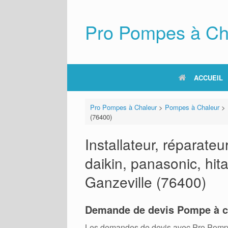
Skip
to
content
Pro Pompes à Ch
ACCUEIL
Pro Pompes à Chaleur
>
Pompes à Chaleur
>
(76400)
Installateur, réparat
daikin, panasonic, hita
Ganzeville (76400)
Demande de devis Pompe à c
Les demandes de devis avec Pro Pompes A