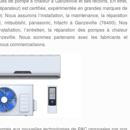
ues de pompe à chaleur à Ganzeville et ses recoins. En effet,
/réparateur) est certifiée, expérimentée en grandes marques de
 Nous assurons l’installation, la maintenance, la réparation
, mitsubishi, panasonic, hitachi à Ganzeville (76400). Nos
stallation, l’entretien, la réparation des pompes à chaleur
nzeville. Nous sommes partenaire avec les fabricants et
nous commercialisons.
formés aux nouvelles technologies de PAC proposées par nos