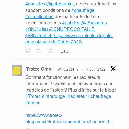
#comptes
@poleemploi
, accès aux fonctions
support, conditions de
#chauffage
#climatisation
des bâtiments de l’état,
selections ãgents
#publics
@JBasseres
#SNU
#fsu
@SNUPEOCCITANIE
@SNUpeIDF
https://www.snutefifsu.fr/pole-
emploi/csec-du-9-juin-2022/
Twitter
Trotec GmbH
@trotec24_fr
·
14 Juin 2022
Comment fonctionnent les radiateurs
infrarouges ? Quels sont les avantages des
modèles de Trotec ? Plus d'infos sur le blog !
#Trotec
#infrarouge
#radiateur
#chauffage
#chaud
https://www.trotec-
blog.com/fr/trotec/comment-fonctionnent-l...