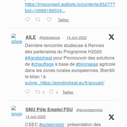
https://imoconseil.apibots.io/contents/65277?
bot=10069189334...
Twitter
AILE
@aileagence
·
14 Juin 2022
Dernière rencontre studieuse à Rennes
des partenaires du Programme H2020
#Agrobioheat
pour Promouvoir des solutions
de
#chauffage
à base de
#biomasse
agricole
dans les zones rurales européennes. Bientôt
le bilan ! à
suivre...https://agrobioheat.eu/fr/accueil/
3
4
Twitter
SNU Pôle Emploi FSU
@snupoleemploi
·
14 Juin 2022
CSEC
#poleemploi
: présentation des