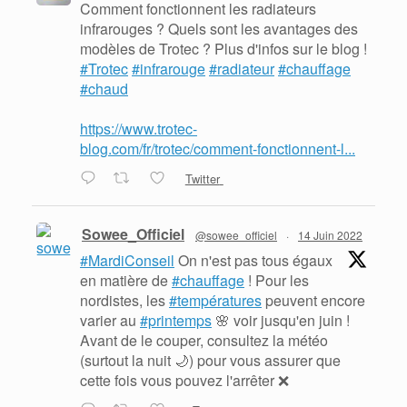
Comment fonctionnent les radiateurs
infrarouges ? Quels sont les avantages des
modèles de Trotec ? Plus d'infos sur le blog !
#Trotec
#infrarouge
#radiateur
#chauffage
#chaud
https://www.trotec-
blog.com/fr/trotec/comment-fonctionnent-l...
Twitter
Sowee_Officiel
@sowee_officiel
·
14 Juin 2022
#MardiConseil
On n'est pas tous égaux
en matière de
#chauffage
! Pour les
nordistes, les
#températures
peuvent encore
varier au
#printemps
🌸 voir jusqu'en juin !
Avant de le couper, consultez la météo
(surtout la nuit 🌙) pour vous assurer que
cette fois vous pouvez l'arrêter ❌