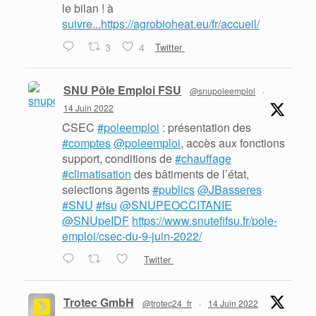
le bilan ! à
suivre...https://agrobioheat.eu/fr/accueil/
3
4
Twitter
SNU Pôle Emploi FSU
@snupoleemploi
·
14 Juin 2022
CSEC
#poleemploi
: présentation des
#comptes
@poleemploi
, accès aux fonctions
support, conditions de
#chauffage
#climatisation
des bâtiments de l’état,
selections ãgents
#publics
@JBasseres
#SNU
#fsu
@SNUPEOCCITANIE
@SNUpeIDF
https://www.snutefifsu.fr/pole-
emploi/csec-du-9-juin-2022/
Twitter
Trotec GmbH
@trotec24_fr
·
14 Juin 2022