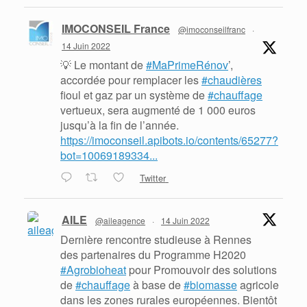
IMOCONSEIL France
@imoconseilfranc
·
14 Juin 2022
💡 Le montant de
#MaPrimeRénov
’,
accordée pour remplacer les
#chaudières
fioul et gaz par un système de
#chauffage
vertueux, sera augmenté de 1 000 euros
jusqu’à la fin de l’année.
https://imoconseil.apibots.io/contents/65277?
bot=10069189334...
Twitter
AILE
@aileagence
·
14 Juin 2022
Dernière rencontre studieuse à Rennes
des partenaires du Programme H2020
#Agrobioheat
pour Promouvoir des solutions
de
#chauffage
à base de
#biomasse
agricole
dans les zones rurales européennes. Bientôt