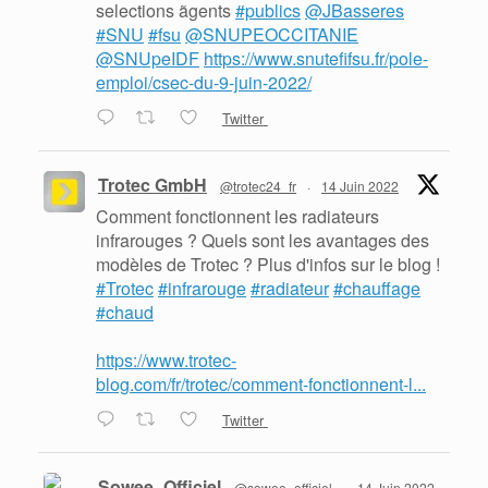
selections ãgents
#publics
@JBasseres
#SNU
#fsu
@SNUPEOCCITANIE
@SNUpeIDF
https://www.snutefifsu.fr/pole-
emploi/csec-du-9-juin-2022/
Twitter
Trotec GmbH
@trotec24_fr
·
14 Juin 2022
Comment fonctionnent les radiateurs
infrarouges ? Quels sont les avantages des
modèles de Trotec ? Plus d'infos sur le blog !
#Trotec
#infrarouge
#radiateur
#chauffage
#chaud
https://www.trotec-
blog.com/fr/trotec/comment-fonctionnent-l...
Twitter
Sowee_Officiel
@sowee_officiel
·
14 Juin 2022