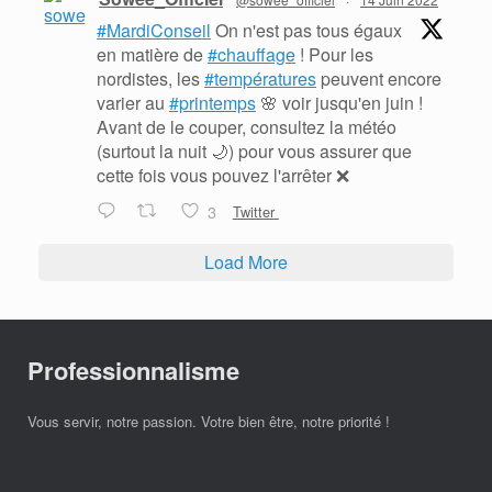
#MardiConseil
On n'est pas tous égaux
en matière de
#chauffage
! Pour les
nordistes, les
#températures
peuvent encore
varier au
#printemps
🌸 voir jusqu'en juin !
Avant de le couper, consultez la météo
(surtout la nuit 🌙) pour vous assurer que
cette fois vous pouvez l'arrêter ❌
3
Twitter
Load More
Professionnalisme
Vous servir, notre passion. Votre bien être, notre priorité !