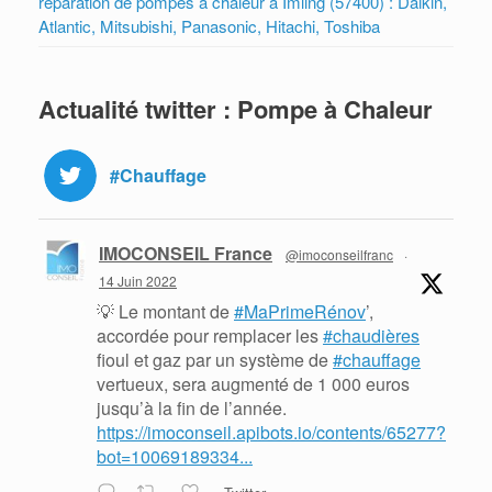
réparation de pompes à chaleur à Imling (57400) : Daikin,
Atlantic, Mitsubishi, Panasonic, Hitachi, Toshiba
Actualité twitter : Pompe à Chaleur
#Chauffage
IMOCONSEIL France
@imoconseilfranc
·
14 Juin 2022
💡 Le montant de
#MaPrimeRénov
’,
accordée pour remplacer les
#chaudières
fioul et gaz par un système de
#chauffage
vertueux, sera augmenté de 1 000 euros
jusqu’à la fin de l’année.
https://imoconseil.apibots.io/contents/65277?
bot=10069189334...