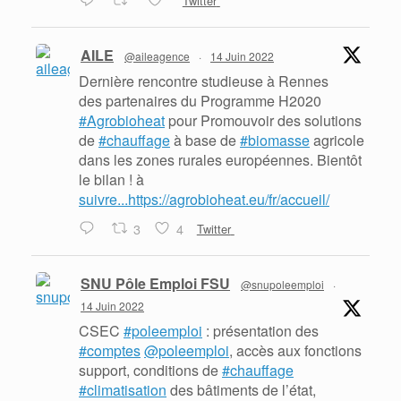
Twitter
AILE
@aileagence
·
14 Juin 2022
Dernière rencontre studieuse à Rennes
des partenaires du Programme H2020
#Agrobioheat
pour Promouvoir des solutions
de
#chauffage
à base de
#biomasse
agricole
dans les zones rurales européennes. Bientôt
le bilan ! à
suivre...https://agrobioheat.eu/fr/accueil/
3
4
Twitter
SNU Pôle Emploi FSU
@snupoleemploi
·
14 Juin 2022
CSEC
#poleemploi
: présentation des
#comptes
@poleemploi
, accès aux fonctions
support, conditions de
#chauffage
#climatisation
des bâtiments de l’état,