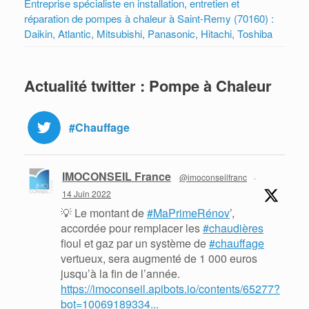
Entreprise spécialiste en installation, entretien et
réparation de pompes à chaleur à Saint-Remy (70160) :
Daikin, Atlantic, Mitsubishi, Panasonic, Hitachi, Toshiba
Actualité twitter : Pompe à Chaleur
#Chauffage
IMOCONSEIL France
@imoconseilfranc
·
14 Juin 2022
💡 Le montant de
#MaPrimeRénov
’,
accordée pour remplacer les
#chaudières
fioul et gaz par un système de
#chauffage
vertueux, sera augmenté de 1 000 euros
jusqu’à la fin de l’année.
https://imoconseil.apibots.io/contents/65277?
bot=10069189334...