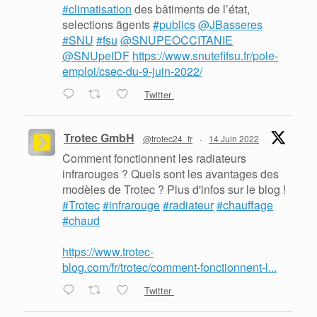
#climatisation
des bâtiments de l’état,
selections ãgents
#publics
@JBasseres
#SNU
#fsu
@SNUPEOCCITANIE
@SNUpeIDF
https://www.snutefifsu.fr/pole-
emploi/csec-du-9-juin-2022/
Twitter
Trotec GmbH
@trotec24_fr
·
14 Juin 2022
Comment fonctionnent les radiateurs
infrarouges ? Quels sont les avantages des
modèles de Trotec ? Plus d'infos sur le blog !
#Trotec
#infrarouge
#radiateur
#chauffage
#chaud
https://www.trotec-
blog.com/fr/trotec/comment-fonctionnent-l...
Twitter