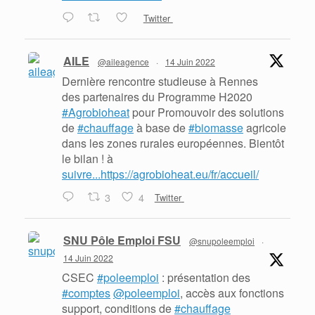
Twitter
AILE
@aileagence
·
14 Juin 2022
Dernière rencontre studieuse à Rennes
des partenaires du Programme H2020
#Agrobioheat
pour Promouvoir des solutions
de
#chauffage
à base de
#biomasse
agricole
dans les zones rurales européennes. Bientôt
le bilan ! à
suivre...https://agrobioheat.eu/fr/accueil/
3
4
Twitter
SNU Pôle Emploi FSU
@snupoleemploi
·
14 Juin 2022
CSEC
#poleemploi
: présentation des
#comptes
@poleemploi
, accès aux fonctions
support, conditions de
#chauffage