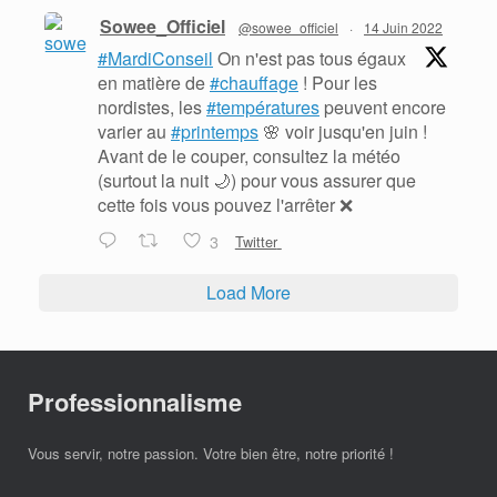
Sowee_Officiel
@sowee_officiel
·
14 Juin 2022
#MardiConseil
On n'est pas tous égaux
en matière de
#chauffage
! Pour les
nordistes, les
#températures
peuvent encore
varier au
#printemps
🌸 voir jusqu'en juin !
Avant de le couper, consultez la météo
(surtout la nuit 🌙) pour vous assurer que
cette fois vous pouvez l'arrêter ❌
3
Twitter
Load More
Professionnalisme
Vous servir, notre passion. Votre bien être, notre priorité !