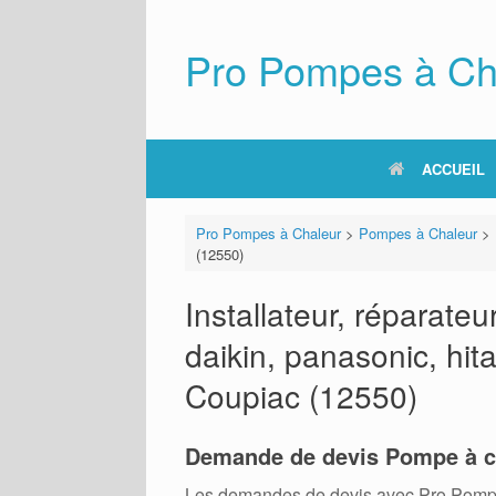
Skip
to
content
Pro Pompes à Ch
ACCUEIL
Pro Pompes à Chaleur
>
Pompes à Chaleur
>
(12550)
Installateur, réparat
daikin, panasonic, hita
Coupiac (12550)
Demande de devis Pompe à c
Les demandes de devis avec Pro Pompes A