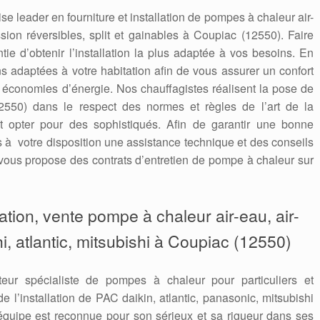
e leader en fourniture et installation de pompes à chaleur air-
sion réversibles, split et gainables à Coupiac (12550). Faire
ntie d’obtenir l’installation la plus adaptée à vos besoins. En
s adaptées à votre habitation afin de vous assurer un confort
s économies d’énergie. Nos chauffagistes réalisent la pose de
550) dans le respect des normes et règles de l’art de la
st opter pour des sophistiqués. Afin de garantir une bonne
ns à votre disposition une assistance technique et des conseils
ous propose des contrats d’entretien de pompe à chaleur sur
aration, vente pompe à chaleur air-eau, air-
hi, atlantic, mitsubishi à Coupiac (12550)
teur spécialiste de pompes à chaleur pour particuliers et
e l’installation de PAC daikin, atlantic, panasonic, mitsubishi
quipe est reconnue pour son sérieux et sa rigueur dans ses