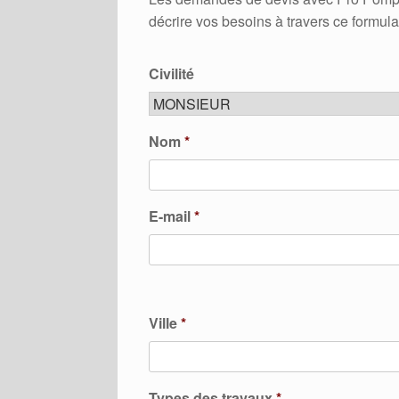
décrire vos besoins à travers ce formula
Civilité
Nom
*
E-mail
*
Ville
*
Types des travaux
*