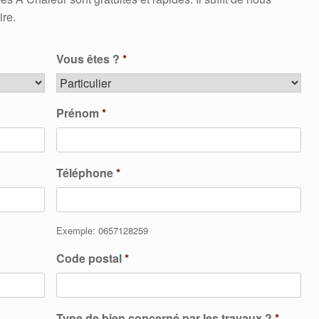
ire.
Vous êtes ?
*
Prénom
*
Téléphone
*
Exemple: 0657128259
Code postal
*
Type de bien concerné par les travaux ?
*