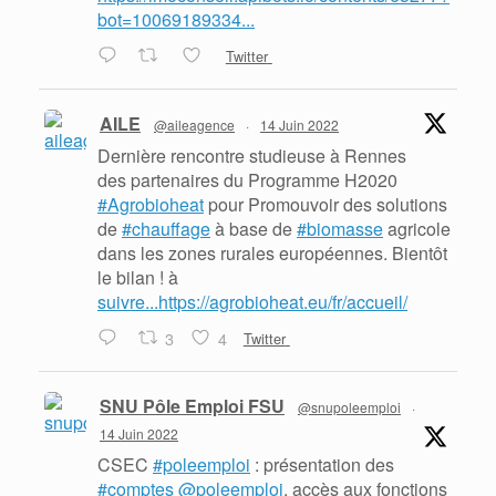
bot=10069189334...
Twitter
AILE
@aileagence
·
14 Juin 2022
Dernière rencontre studieuse à Rennes
des partenaires du Programme H2020
#Agrobioheat
pour Promouvoir des solutions
de
#chauffage
à base de
#biomasse
agricole
dans les zones rurales européennes. Bientôt
le bilan ! à
suivre...https://agrobioheat.eu/fr/accueil/
3
4
Twitter
SNU Pôle Emploi FSU
@snupoleemploi
·
14 Juin 2022
CSEC
#poleemploi
: présentation des
#comptes
@poleemploi
, accès aux fonctions