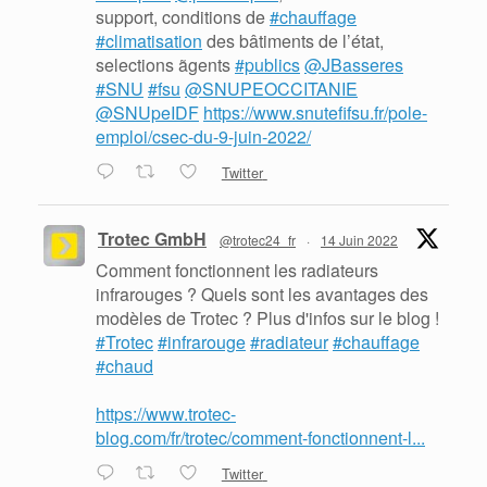
support, conditions de
#chauffage
#climatisation
des bâtiments de l’état,
selections ãgents
#publics
@JBasseres
#SNU
#fsu
@SNUPEOCCITANIE
@SNUpeIDF
https://www.snutefifsu.fr/pole-
emploi/csec-du-9-juin-2022/
Twitter
Trotec GmbH
@trotec24_fr
·
14 Juin 2022
Comment fonctionnent les radiateurs
infrarouges ? Quels sont les avantages des
modèles de Trotec ? Plus d'infos sur le blog !
#Trotec
#infrarouge
#radiateur
#chauffage
#chaud
https://www.trotec-
blog.com/fr/trotec/comment-fonctionnent-l...
Twitter