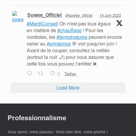
Sowee_Officiel
@sowee_officiel
·
14 Juin 2022
#MardiConseil
On n'est pas tous égaux
en matière de
#chauffage
! Pour les
nordistes, les
#températures
peuvent encore
varier au
#printemps
🌸 voir jusqu'en juin !
Avant de le couper, consultez la météo
(surtout la nuit 🌙) pour vous assurer que
cette fois vous pouvez l'arrêter ❌
3
Twitter
Load More
Professionnalisme
Vous servir, notre passion. Votre bien être, notre priorité !