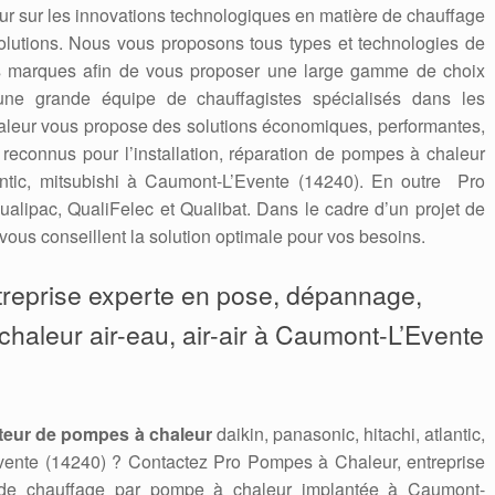
 jour sur les innovations technologiques en matière de chauffage
solutions. Nous vous proposons tous types et technologies de
es marques afin de vous proposer une large gamme de choix
une grande équipe de chauffagistes spécialisés dans les
leur vous propose des solutions économiques, performantes,
connus pour l’installation, réparation de pompes à chaleur
tlantic, mitsubishi à Caumont-L’Evente (14240). En outre Pro
alipac, QualiFelec et Qualibat. Dans le cadre d’un projet de
vous conseillent la solution optimale pour vos besoins.
treprise experte en pose, dépannage,
aleur air-eau, air-air à Caumont-L’Evente
teur de pompes à chaleur
daikin, panasonic, hitachi, atlantic,
vente (14240) ? Contactez Pro Pompes à Chaleur, entreprise
e de chauffage par pompe à chaleur implantée à Caumont-