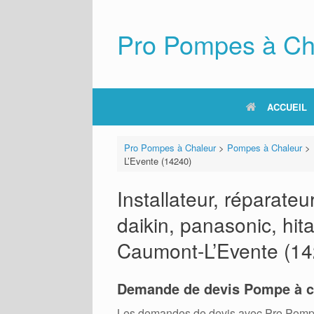
Skip
to
content
Pro Pompes à Ch
ACCUEIL
Pro Pompes à Chaleur
>
Pompes à Chaleur
>
L’Evente (14240)
Installateur, réparat
daikin, panasonic, hita
Caumont-L’Evente (14
Demande de devis Pompe à c
Les demandes de devis avec Pro Pompes A