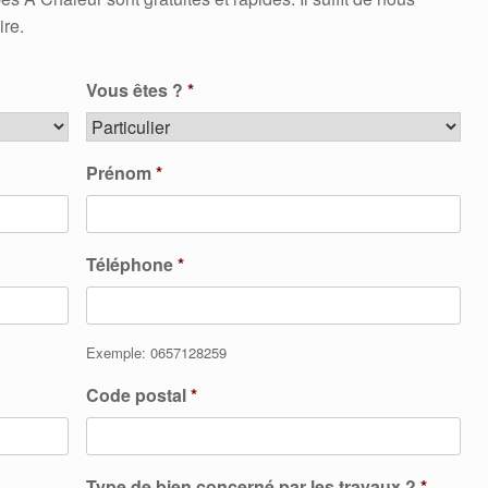
ire.
Vous êtes ?
*
Prénom
*
Téléphone
*
Exemple: 0657128259
Code postal
*
Type de bien concerné par les travaux ?
*