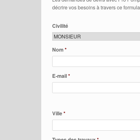
décrire vos besoins à travers ce formula
Civilité
Nom
*
E-mail
*
Ville
*
Types des travaux
*