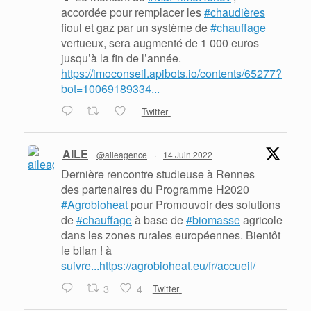
accordée pour remplacer les
#chaudières
fioul et gaz par un système de
#chauffage
vertueux, sera augmenté de 1 000 euros
jusqu’à la fin de l’année.
https://imoconseil.apibots.io/contents/65277?
bot=10069189334...
Twitter
AILE
@aileagence
·
14 Juin 2022
Dernière rencontre studieuse à Rennes
des partenaires du Programme H2020
#Agrobioheat
pour Promouvoir des solutions
de
#chauffage
à base de
#biomasse
agricole
dans les zones rurales européennes. Bientôt
le bilan ! à
suivre...https://agrobioheat.eu/fr/accueil/
3
4
Twitter