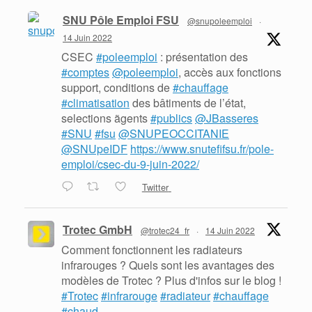
SNU Pôle Emploi FSU
@snupoleemploi
·
14 Juin 2022
CSEC
#poleemploi
: présentation des
#comptes
@poleemploi
, accès aux fonctions
support, conditions de
#chauffage
#climatisation
des bâtiments de l’état,
selections ãgents
#publics
@JBasseres
#SNU
#fsu
@SNUPEOCCITANIE
@SNUpeIDF
https://www.snutefifsu.fr/pole-
emploi/csec-du-9-juin-2022/
Twitter
Trotec GmbH
@trotec24_fr
·
14 Juin 2022
Comment fonctionnent les radiateurs
infrarouges ? Quels sont les avantages des
modèles de Trotec ? Plus d'infos sur le blog !
#Trotec
#infrarouge
#radiateur
#chauffage
#chaud