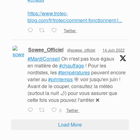
https://www.trotec-
blog.com/fr/trotec/comment-fonctionnent-l...
Twitter
Sowee_Officiel
@sowee_officiel
·
14 Juin 2022
#MardiConseil
On n'est pas tous égaux
en matière de
#chauffage
! Pour les
nordistes, les
#températures
peuvent encore
varier au
#printemps
🌸 voir jusqu'en juin !
Avant de le couper, consultez la météo
(surtout la nuit 🌙) pour vous assurer que
cette fois vous pouvez l'arrêter ❌
3
Twitter
Load More