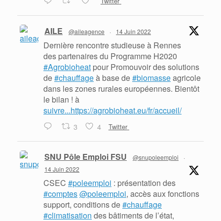
Twitter
AILE
@aileagence
·
14 Juin 2022
Dernière rencontre studieuse à Rennes
des partenaires du Programme H2020
#Agrobioheat
pour Promouvoir des solutions
de
#chauffage
à base de
#biomasse
agricole
dans les zones rurales européennes. Bientôt
le bilan ! à
suivre...https://agrobioheat.eu/fr/accueil/
3
4
Twitter
SNU Pôle Emploi FSU
@snupoleemploi
·
14 Juin 2022
CSEC
#poleemploi
: présentation des
#comptes
@poleemploi
, accès aux fonctions
support, conditions de
#chauffage
#climatisation
des bâtiments de l’état,