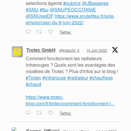
selections ãgents
#publics
@JBasseres
#SNU
#fsu
@SNUPEOCCITANIE
@SNUpeIDF
https://www.snutefifsu.fr/pole-
emploi/csec-du-9-juin-2022/
Twitter
Trotec GmbH
@trotec24_fr
·
14 Juin 2022
Comment fonctionnent les radiateurs
infrarouges ? Quels sont les avantages des
modèles de Trotec ? Plus d'infos sur le blog !
#Trotec
#infrarouge
#radiateur
#chauffage
#chaud
https://www.trotec-
blog.com/fr/trotec/comment-fonctionnent-l...
Twitter
Sowee_Officiel