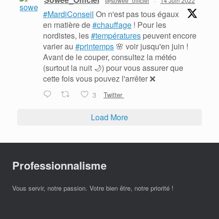
@sowee_officiel
·
14 Juin 2022
#MardiConseil
On n'est pas tous égaux
en matière de
#chauffage
! Pour les
nordistes, les
#températures
peuvent encore
varier au
#printemps
🌸 voir jusqu'en juin !
Avant de le couper, consultez la météo
(surtout la nuit 🌙) pour vous assurer que
cette fois vous pouvez l'arrêter ❌
3
Twitter
Load More
Professionnalisme
Vous servir, notre passion. Votre bien être, notre priorité !