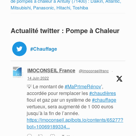
de pompes à chaleur à Antully (71400) : Daikin, Atlantic,
Mitsubishi, Panasonic, Hitachi, Toshiba
Actualité twitter : Pompe à Chaleur
#Chauffage
IMOCONSEIL France
@imoconseilfranc
·
14 Juin 2022
💡 Le montant de
#MaPrimeRénov
’,
accordée pour remplacer les
#chaudières
fioul et gaz par un système de
#chauffage
vertueux, sera augmenté de 1 000 euros
jusqu’à la fin de l’année.
https://imoconseil.apibots.io/contents/65277?
bot=10069189334...