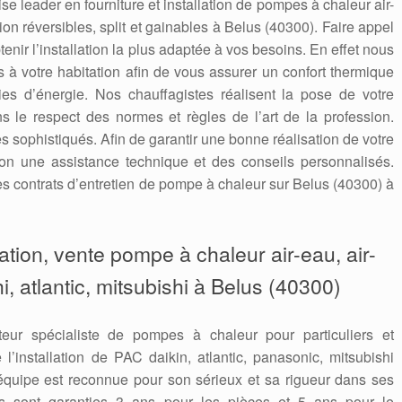
e leader en fourniture et installation de pompes à chaleur air-
ion réversibles, split et gainables à Belus (40300). Faire appel
btenir l’installation la plus adaptée à vos besoins. En effet nous
à votre habitation afin de vous assurer un confort thermique
es d’énergie. Nos chauffagistes réalisent la pose de votre
le respect des normes et règles de l’art de la profession.
es sophistiqués. Afin de garantir une bonne réalisation de votre
ion une assistance technique et des conseils personnalisés.
 contrats d’entretien de pompe à chaleur sur Belus (40300) à
aration, vente pompe à chaleur air-eau, air-
hi, atlantic, mitsubishi à Belus (40300)
teur spécialiste de pompes à chaleur pour particuliers et
l’installation de PAC daikin, atlantic, panasonic, mitsubishi
quipe est reconnue pour son sérieux et sa rigueur dans ses
ions sont garanties 3 ans pour les pièces et 5 ans pour le