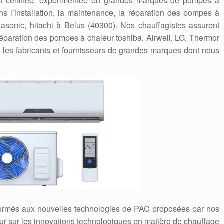
) est certifiée, expérimentée en grandes marques de pompes à
s l’installation, la maintenance, la réparation des pompes à
anasonic, hitachi à Belus (40300). Nos chauffagistes assurent
a réparation des pompes à chaleur toshiba, Airwell, LG, Thermor
les fabricants et fournisseurs de grandes marques dont nous
formés aux nouvelles technologies de PAC proposées par nos
 jour sur les innovations technologiques en matière de chauffage