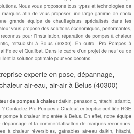
solutions. Nous vous proposons tous types et technologies de
es marques afin de vous proposer une large gamme de choix
une grande équipe de chauffagistes spécialisés dans les
leur vous propose des solutions économiques, performantes,
connus pour l’installation, réparation de pompes à chaleur
tlantic, mitsubishi à Belus (40300). En outre Pro Pompes à
aliFelec et Qualibat. Dans le cadre d’un projet de neuf ou de
llent la solution optimale pour vos besoins.
treprise experte en pose, dépannage,
aleur air-eau, air-air à Belus (40300)
teur de pompes à chaleur
daikin, panasonic, hitachi, atlantic,
) ? Contactez Pro Pompes à Chaleur, entreprise certifiée RGE
r pompe à chaleur implantée à Belus. En effet, notre équipe
, le dépannage et la commercialisation de marques reconnues.
es à chaleur réversibles, gainables air-eau daikin, hitachi,