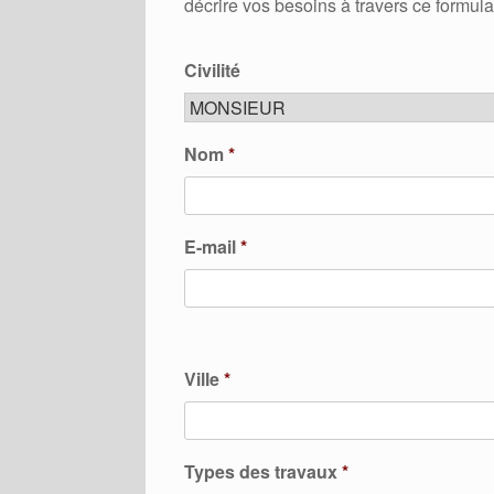
décrire vos besoins à travers ce formula
Civilité
Nom
*
E-mail
*
Ville
*
Types des travaux
*