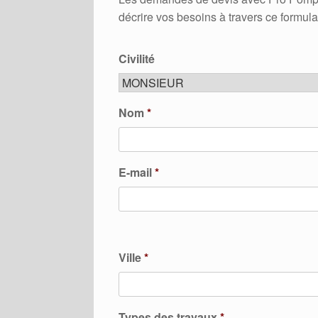
décrire vos besoins à travers ce formula
Civilité
Nom
*
E-mail
*
Ville
*
Types des travaux
*