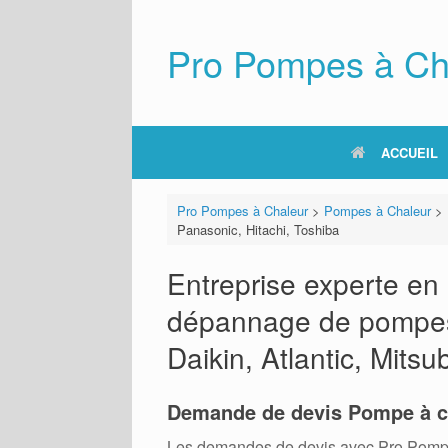
Skip
to
content
Pro Pompes à Ch
ACCUEIL
Pro Pompes à Chaleur
>
Pompes à Chaleur
>
Panasonic, Hitachi, Toshiba
Entreprise experte en i
dépannage de pompes à
Daikin, Atlantic, Mitsu
Demande de devis Pompe à c
Les demandes de devis avec Pro Pompes A