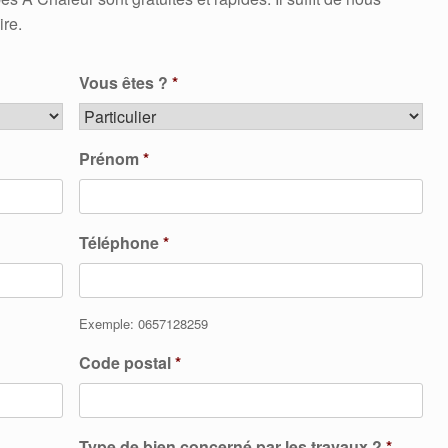
ire.
Vous êtes ?
*
Prénom
*
Téléphone
*
Exemple: 0657128259
Code postal
*
Type de bien concerné par les travaux ?
*