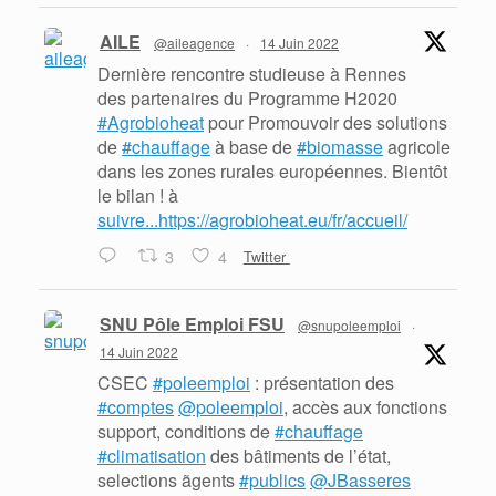
AILE
@aileagence
·
14 Juin 2022
Dernière rencontre studieuse à Rennes
des partenaires du Programme H2020
#Agrobioheat
pour Promouvoir des solutions
de
#chauffage
à base de
#biomasse
agricole
dans les zones rurales européennes. Bientôt
le bilan ! à
suivre...https://agrobioheat.eu/fr/accueil/
3
4
Twitter
SNU Pôle Emploi FSU
@snupoleemploi
·
14 Juin 2022
CSEC
#poleemploi
: présentation des
#comptes
@poleemploi
, accès aux fonctions
support, conditions de
#chauffage
#climatisation
des bâtiments de l’état,
selections ãgents
#publics
@JBasseres