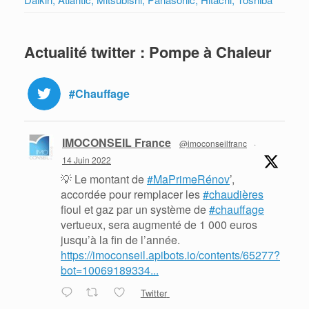
Actualité twitter : Pompe à Chaleur
#Chauffage
IMOCONSEIL France
@imoconseilfranc
·
14 Juin 2022
💡 Le montant de
#MaPrimeRénov
’,
accordée pour remplacer les
#chaudières
fioul et gaz par un système de
#chauffage
vertueux, sera augmenté de 1 000 euros
jusqu’à la fin de l’année.
https://imoconseil.apibots.io/contents/65277?
bot=10069189334...
Twitter