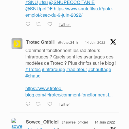
#SNU
#fsu
@SNUPEOCCITANIE
@SNUpeIDF
https://www.snutefifsu.fr/pole-
emploi/csec-du-9-juin-2022/
Twitter
Trotec GmbH
@trotec24_fr
·
14 Juin 2022
Comment fonctionnent les radiateurs
infrarouges ? Quels sont les avantages des
modèles de Trotec ? Plus d'infos sur le blog !
#Trotec
#infrarouge
#radiateur
#chauffage
#chaud
https://www.trotec-
blog.com/fr/trotec/comment-fonctionnent-l...
Twitter
Sowee_Officiel
@sowee_officiel
·
14 Juin 2022