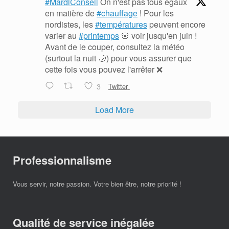
#MardiConseil
On n'est pas tous égaux
en matière de
#chauffage
! Pour les
nordistes, les
#températures
peuvent encore
varier au
#printemps
🌸 voir jusqu'en juin !
Avant de le couper, consultez la météo
(surtout la nuit 🌙) pour vous assurer que
cette fois vous pouvez l'arrêter ❌
3
Twitter
Load More
Professionnalisme
Vous servir, notre passion. Votre bien être, notre priorité !
Qualité de service inégalée