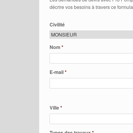
décrire vos besoins à travers ce formula
Civilité
Nom
*
E-mail
*
Ville
*
Types des travaux
*