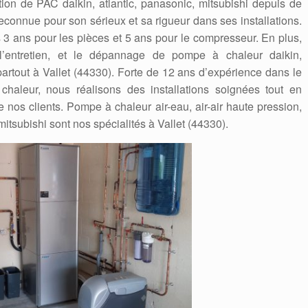
lation de PAC daikin, atlantic, panasonic, mitsubishi depuis de
connue pour son sérieux et sa rigueur dans ses installations.
es 3 ans pour les pièces et 5 ans pour le compresseur. En plus,
, l’entretien, et le dépannage de pompe à chaleur daikin,
 partout à Vallet (44330). Forte de 12 ans d’expérience dans le
aleur, nous réalisons des installations soignées tout en
e nos clients. Pompe à chaleur air-eau, air-air haute pression,
 mitsubishi sont nos spécialités à Vallet (44330).