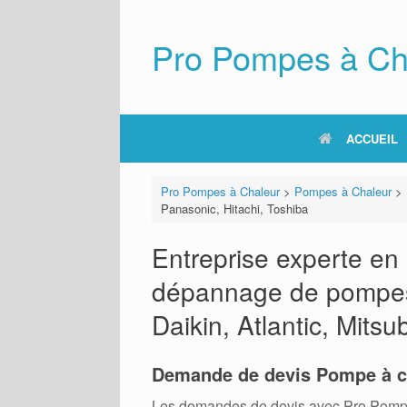
Skip
to
content
Pro Pompes à Ch
ACCUEIL
Pro Pompes à Chaleur
>
Pompes à Chaleur
>
Panasonic, Hitachi, Toshiba
Entreprise experte en i
dépannage de pompes à
Daikin, Atlantic, Mitsu
Demande de devis Pompe à c
Les demandes de devis avec Pro Pompes A