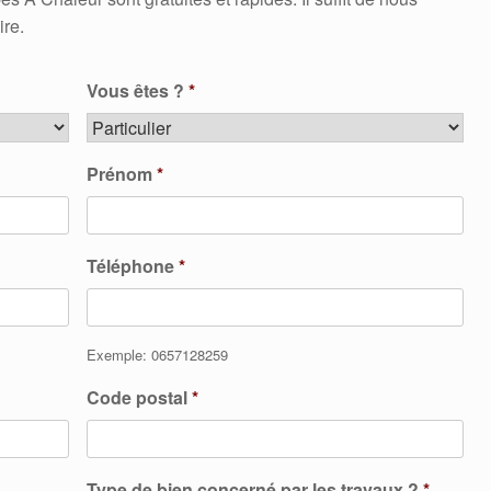
ire.
Vous êtes ?
*
Prénom
*
Téléphone
*
Exemple: 0657128259
Code postal
*
Type de bien concerné par les travaux ?
*