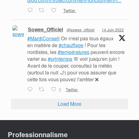
blog.com/fr/trotec/comment-fonctionnent-l...
Twitter
Sowee_Officiel
@sowee_officiel
·
14 Juin 2022
#MardiConseil
On n'est pas tous égaux
en matière de
#chauffage
! Pour les
nordistes, les
#températures
peuvent encore
varier au
#printemps
🌸 voir jusqu'en juin !
Avant de le couper, consultez la météo
(surtout la nuit 🌙) pour vous assurer que
cette fois vous pouvez l'arrêter ❌
3
Twitter
Load More
Professionnalisme