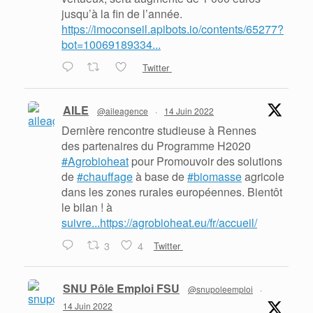
jusqu’à la fin de l’année.
https://imoconseil.apibots.io/contents/65277?
bot=10069189334...
Twitter
AILE
@aileagence
·
14 Juin 2022
Dernière rencontre studieuse à Rennes
des partenaires du Programme H2020
#Agrobioheat
pour Promouvoir des solutions
de
#chauffage
à base de
#biomasse
agricole
dans les zones rurales européennes. Bientôt
le bilan ! à
suivre...https://agrobioheat.eu/fr/accueil/
3
4
Twitter
SNU Pôle Emploi FSU
@snupoleemploi
·
14 Juin 2022