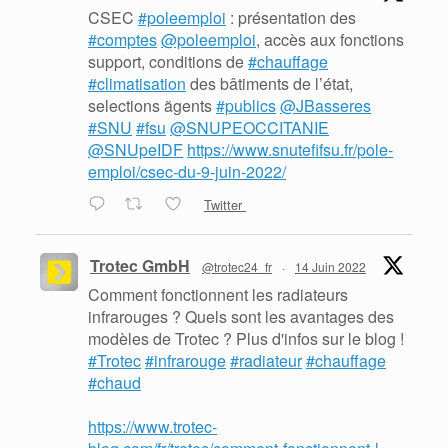
CSEC
#poleemploi
: présentation des
#comptes
@poleemploi
, accès aux fonctions
support, conditions de
#chauffage
#climatisation
des bâtiments de l’état,
selections ãgents
#publics
@JBasseres
#SNU
#fsu
@SNUPEOCCITANIE
@SNUpeIDF
https://www.snutefifsu.fr/pole-
emploi/csec-du-9-juin-2022/
Twitter
Trotec GmbH
@trotec24_fr
·
14 Juin 2022
Comment fonctionnent les radiateurs
infrarouges ? Quels sont les avantages des
modèles de Trotec ? Plus d'infos sur le blog !
#Trotec
#infrarouge
#radiateur
#chauffage
#chaud
https://www.trotec-