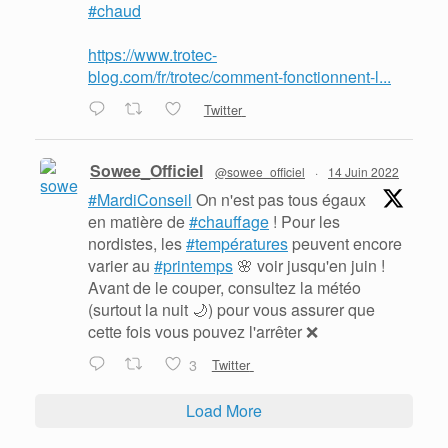
#chaud
https://www.trotec-
blog.com/fr/trotec/comment-fonctionnent-l...
Twitter
Sowee_Officiel
@sowee_officiel
·
14 Juin 2022
#MardiConseil
On n'est pas tous égaux
en matière de
#chauffage
! Pour les
nordistes, les
#températures
peuvent encore
varier au
#printemps
🌸 voir jusqu'en juin !
Avant de le couper, consultez la météo
(surtout la nuit 🌙) pour vous assurer que
cette fois vous pouvez l'arrêter ❌
3
Twitter
Load More