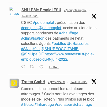
SNU Pôle Emploi FSU
@snupoleemploi
·
14 Juin 2022
CSEC
#poleemploi
: présentation des
#comptes
@poleemploi
, accès aux fonctions
support, conditions de
#chauffage
#climatisation
des bâtiments de l’état,
selections ãgents
#publics
@JBasseres
#SNU
#fsu
@SNUPEOCCITANIE
@SNUpeIDF
https://www.snutefifsu.fr/pole-
emploi/csec-du-9-juin-2022/
Twitter
Trotec GmbH
@trotec24_fr
·
14 Juin 2022
Comment fonctionnent les radiateurs
infrarouges ? Quels sont les avantages des
modèles de Trotec ? Plus d'infos sur le blog !
#Trotec
#infrarouge
#radiateur
#chauffage