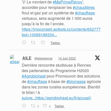
💡 Le montant de
#MaPrimeRénov
’,
accordée pour remplacer les
#chaudières
fioul et gaz par un système de
#chauffage
vertueux, sera augmenté de 1 000 euros
jusqu’à la fin de l’année.
https://imoconseil.apibots.io/contents/65277?
bot=10069189334...
Twitter
AILE
@aileagence
·
14 Juin 2022
Dernière rencontre studieuse à Rennes
des partenaires du Programme H2020
#Agrobioheat
pour Promouvoir des solutions
de
#chauffage
à base de
#biomasse
agricole
dans les zones rurales européennes. Bientôt
le bilan ! à
suivre...https://agrobioheat.eu/fr/accueil/
3
4
Twitter