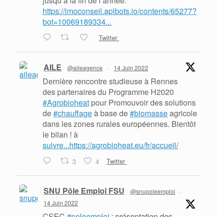
jusqu’à la fin de l’année.
https://imoconseil.apibots.io/contents/65277?
bot=10069189334...
Twitter
AILE
@aileagence
·
14 Juin 2022
Dernière rencontre studieuse à Rennes
des partenaires du Programme H2020
#Agrobioheat
pour Promouvoir des solutions
de
#chauffage
à base de
#biomasse
agricole
dans les zones rurales européennes. Bientôt
le bilan ! à
suivre...https://agrobioheat.eu/fr/accueil/
3
4
Twitter
SNU Pôle Emploi FSU
@snupoleemploi
·
14 Juin 2022
CSEC
#poleemploi
: présentation des